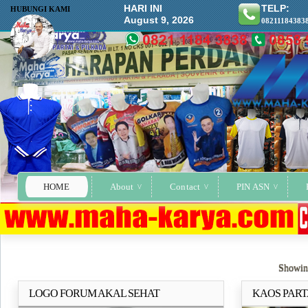
HARI INI
TELP:
HUBUNGI KAMI
August 9, 2026
08211184383
HOME
About
Contact
PIN ASN
Showing
LOGO FORUM AKAL SEHAT
KAOS PART
Selengkapnya..