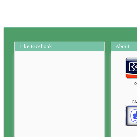
Like Facebook
About
0
CA