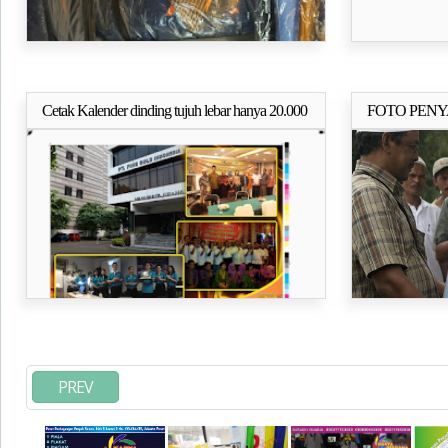
Cetak Kalender dinding tujuh lebar hanya 20.000
FOTO PEN
Selengkapnya..
KORBAN B
PIDIE
PREV