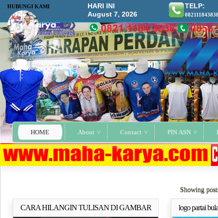
HARI INI
TELP:
HUBUNGI KAMI
August 7, 2026
08211184383
HOME
About
Contact
PIN ASN
Showing post
CARA HILANGIN TULISAN DI GAMBAR
logo partai bu
Selengkapnya..