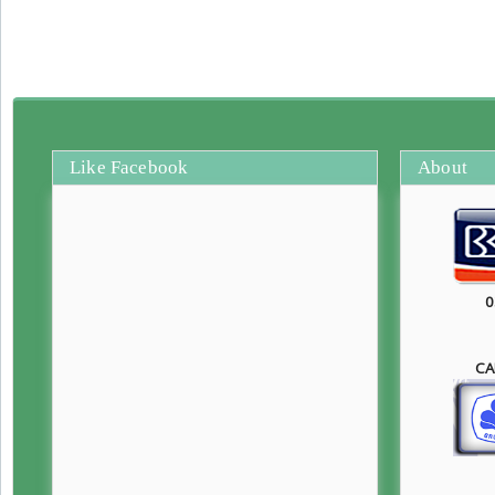
Like Facebook
About
0
CA