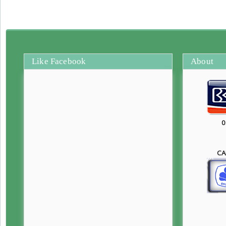
Like Facebook
About
0
CA