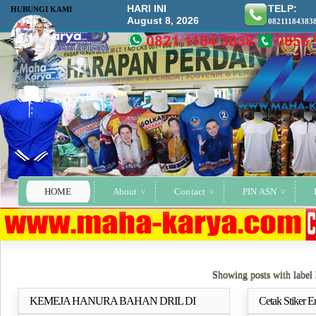
HARI INI
TELP:
HUBUNGI KAMI
August 8, 2026
08211184383
HOME
About
Contact
PIN ASN
Showing posts with label
KEMEJA HANURA BAHAN DRIL DI
Cetak Stiker 
Selengkapnya..