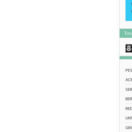
Tot
8
PE
AC
SE
BE
RE
UN
GRO