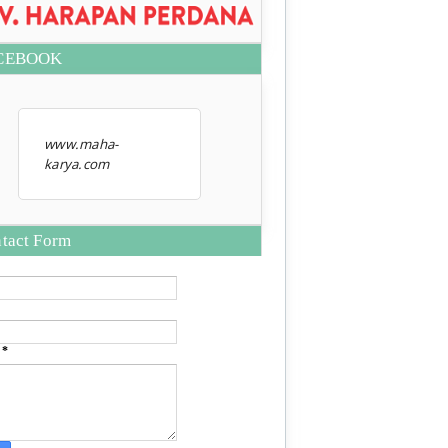
CEBOOK
www.maha-
karya.com
tact Form
e
*