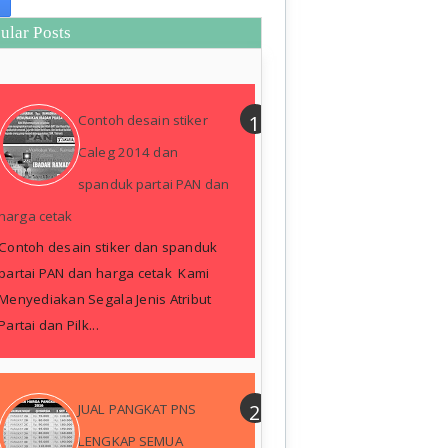
ular Posts
Contoh desain stiker
Caleg 2014 dan
spanduk partai PAN dan
harga cetak
Contoh desain stiker dan spanduk
partai PAN dan harga cetak Kami
Menyediakan Segala Jenis Atribut
Partai dan Pilk...
JUAL PANGKAT PNS
LENGKAP SEMUA