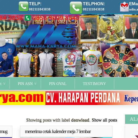
TELP:
TELPHON:
EMai
082111843838
082111843838
udin.
t
PIN ASN
PIN OVAL
TESTIMONY
AL
Showing posts with label
donwload
.
Show all posts
 mug
menerima cetak kalender meja 7 lembar
ya..
Selengkapnya..