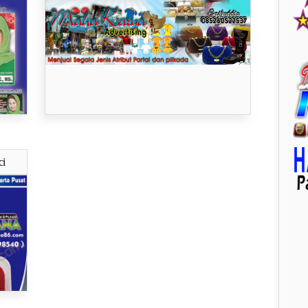
ci
ya..