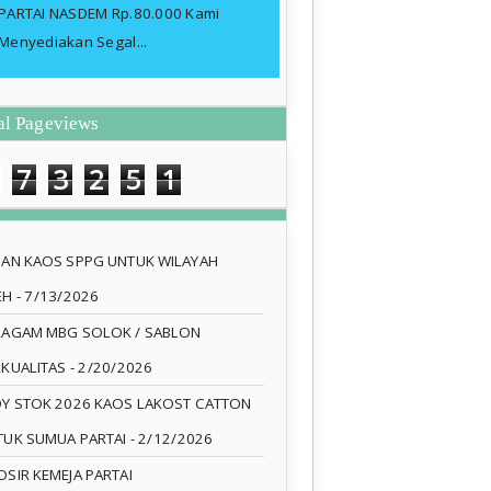
PARTAI NASDEM Rp.80.000 Kami
Menyediakan Segal...
al Pageviews
7
3
2
5
1
SAN KAOS SPPG UNTUK WILAYAH
EH
- 7/13/2026
RAGAM MBG SOLOK / SABLON
RKUALITAS
- 2/20/2026
DY STOK 2026 KAOS LAKOST CATTON
TUK SUMUA PARTAI
- 2/12/2026
SIR KEMEJA PARTAI