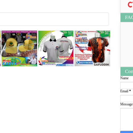
FA
Con
Name
Email
*
Messag