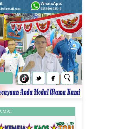
l:
WhatsApp:
ads@gmail.com
085890098540
AMAT