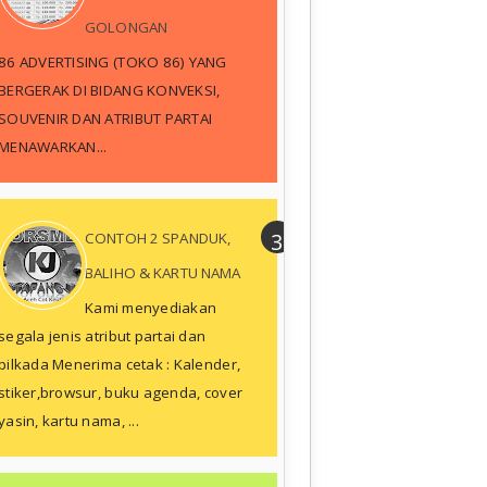
GOLONGAN
86 ADVERTISING (TOKO 86) YANG
BERGERAK DI BIDANG KONVEKSI,
SOUVENIR DAN ATRIBUT PARTAI
MENAWARKAN...
CONTOH 2 SPANDUK,
BALIHO & KARTU NAMA
Kami menyediakan
segala jenis atribut partai dan
pilkada Menerima cetak : Kalender,
stiker,browsur, buku agenda, cover
yasin, kartu nama, ...