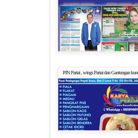
PIN Partai , wings Partai dan Gantungan kun
Selengkapn
Untuk semua partai