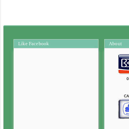
Like Facebook
About
0
CA