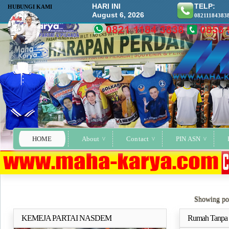
HARI INI
TELP:
HUBUNGI KAMI
August 6, 2026
08211184383
HOME
About
Contact
PIN ASN
Showing pos
KEMEJA PARTAI NASDEM
Rumah Tanpa J
Selengkapnya..