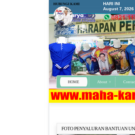
HARI INI
HUBUNGI KAMI
August 7, 2026
HOME
About
Contac
FOTO PENYALURAN BANTUAN U
Selengkapn