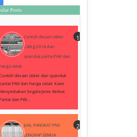
ular Posts
Contoh desain stiker
Caleg 2014 dan
spanduk partai PAN dan
harga cetak
Contoh desain stiker dan spanduk
partai PAN dan harga cetak Kami
Menyediakan Segala Jenis Atribut
Partai dan Pilk...
JUAL PANGKAT PNS
LENGKAP SEMUA