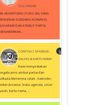
GOLONGAN
86 ADVERTISING (TOKO 86) YANG
BERGERAK DI BIDANG KONVEKSI,
SOUVENIR DAN ATRIBUT PARTAI
MENAWARKAN...
CONTOH 2 SPANDUK,
BALIHO & KARTU NAMA
Kami menyediakan
segala jenis atribut partai dan
pilkada Menerima cetak : Kalender,
stiker,browsur, buku agenda, cover
yasin, kartu nama, ...