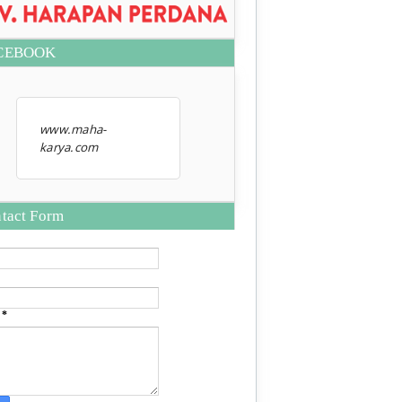
CEBOOK
www.maha-
karya.com
tact Form
e
*