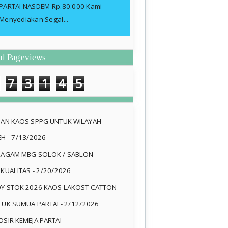
PARTAI NASDEM Rp.80.000 Kami
Menyediakan Segal...
al Pageviews
7
3
1
4
5
SAN KAOS SPPG UNTUK WILAYAH
EH
- 7/13/2026
RAGAM MBG SOLOK / SABLON
RKUALITAS
- 2/20/2026
DY STOK 2026 KAOS LAKOST CATTON
TUK SUMUA PARTAI
- 2/12/2026
SIR KEMEJA PARTAI