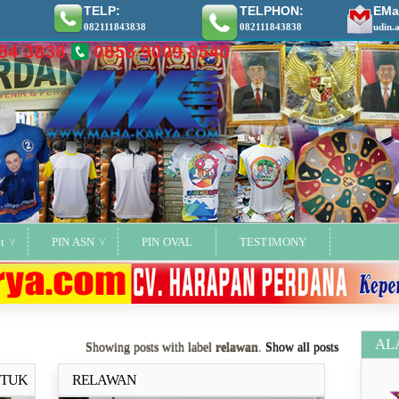
TELP:
TELPHON:
EMai
082111843838
082111843838
udin.
t
PIN ASN
PIN OVAL
TESTIMONY
AL
Showing posts with label
relawan
.
Show all posts
NTUK
RELAWAN
ya..
Selengkapnya..