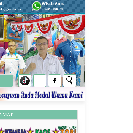
l:
WhatsApp:
ads@gmail.com
085890098540
AMAT