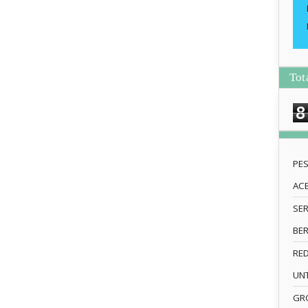
Tot
8
PE
AC
SE
BE
RE
UN
GRO