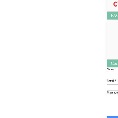
FA
Con
Name
Email
*
Messag