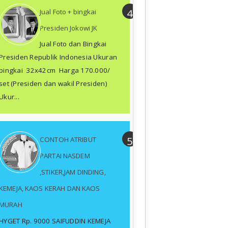
Jual Foto + bingkai
Presiden Jokowi JK
Jual Foto dan Bingkai
Presiden Republik Indonesia Ukuran
bingkai 32x42cm Harga 170.000/
set (Presiden dan wakil Presiden)
Ukur...
CONTOH ATRIBUT
PARTAI NASDEM
,STIKER,JAM DINDING,
KEMEJA, KAOS KERAH DAN KAOS
MURAH
HYGET Rp. 9000 SAIFUDDIN KEMEJA