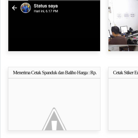
PRESIDEN
PENGUMUM
Menerima Cetak Spanduk dan Baliho Harga : Rp.
Cetak Stiker 
Selengkapnya..
18500/Meter Tebal Bahan 280g
Juga Ada