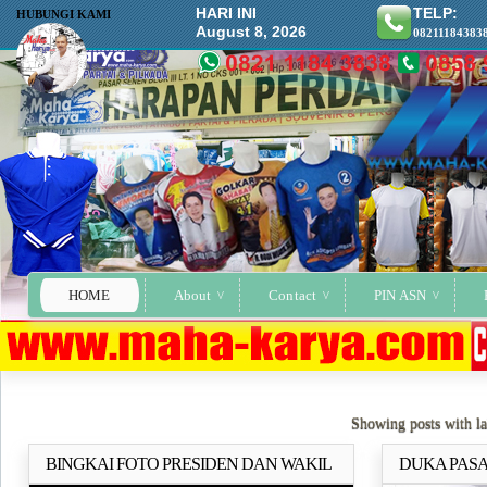
HARI INI
TELP:
HUBUNGI KAMI
August 8, 2026
08211184383
HOME
About
Contact
PIN ASN
Showing posts with l
BINGKAI FOTO PRESIDEN DAN WAKIL
DUKA PAS
Selengkapnya..