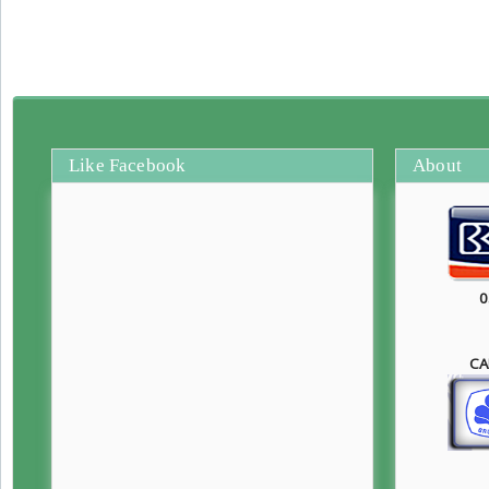
Like Facebook
About
0
CA