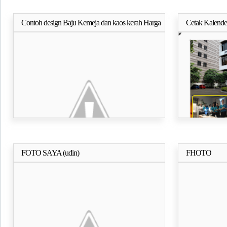
Contoh design Baju Kemeja dan kaos kerah Harga
Cetak Kalender
Selengkapnya..
Murah
FOTO SAYA (udin)
FHOTO
Selengkapnya..