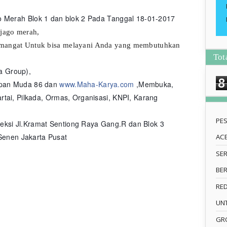
go Merah
Blok 1 dan blok 2 Pada Tanggal 18-01-2017
 jago merah,
emangat Untuk bisa melayani Anda yang membutuhkan
Tot
a Group),
8
apan Muda 86 dan
www.Maha-Karya.com
,Membuka,
rtai, Pilkada, Ormas, Organisasi, KNPI, Karang
PE
ksi Jl.Kramat Sentiong Raya Gang.R dan Blok 3
enen Jakarta Pusat
AC
SE
BE
RE
UN
GRO