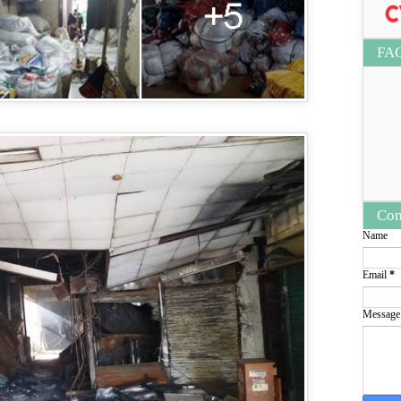
FA
Con
Name
Email
*
Messag