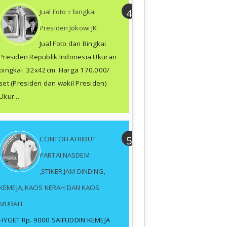
Jual Foto + bingkai
Presiden Jokowi JK
Jual Foto dan Bingkai
Presiden Republik Indonesia Ukuran
bingkai 32x42cm Harga 170.000/
set (Presiden dan wakil Presiden)
Ukur...
CONTOH ATRIBUT
PARTAI NASDEM
,STIKER,JAM DINDING,
KEMEJA, KAOS KERAH DAN KAOS
MURAH
HYGET Rp. 9000 SAIFUDDIN KEMEJA