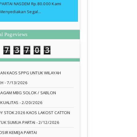
PARTAI NASDEM Rp.80.000 Kami
Menyediakan Segal...
al Pageviews
7
3
7
0
3
SAN KAOS SPPG UNTUK WILAYAH
EH
- 7/13/2026
RAGAM MBG SOLOK / SABLON
RKUALITAS
- 2/20/2026
DY STOK 2026 KAOS LAKOST CATTON
TUK SUMUA PARTAI
- 2/12/2026
SIR KEMEJA PARTAI