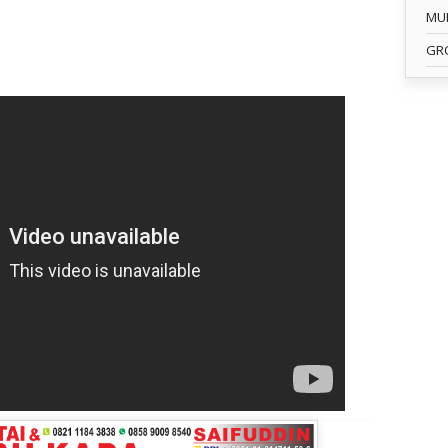
MU
GR