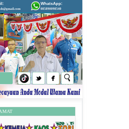
l:
WhatsApp:
ads@gmail.com
085890098540
AMAT