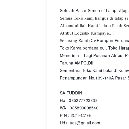
Setelah Pasar Senen di Lalap si ja
Semua Toko kami hangus di lalap si
Alhamdulillah Kami belum Patah S
Atribut Logistik Kampaye....
Kami (Cv.Harapan Perdan
Sekarang
Toko Karya perdana 86 , Toko Har
Menerima , Lagi Pesanan Atribut Pa
Taruna,AMPG,Dll
Sementara Toko Kami buka di Komve
Penampungan No.139-140A Pasar S
SAIFUDDIN
Hp : 085277723838
WA : 085890098540
PIN : 2C1FC79E
Udin.ads@gmail.com