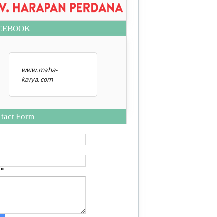
CEBOOK
www.maha-
karya.com
tact Form
e
*