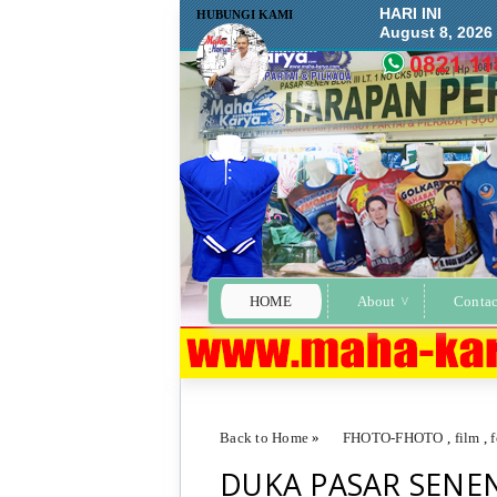
HARI INI
HUBUNGI KAMI
August 8, 2026
HOME
About
Contac
Back to Home
»
FHOTO-FHOTO
,
film
,
DUKA PASAR SENE
DUKA PASAR SENEN KEBAKARAN PEN