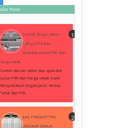
ular Posts
Contoh desain stiker
Caleg 2014 dan
spanduk partai PAN dan
harga cetak
Contoh desain stiker dan spanduk
partai PAN dan harga cetak Kami
Menyediakan Segala Jenis Atribut
Partai dan Pilk...
JUAL PANGKAT PNS
LENGKAP SEMUA