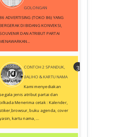
GOLONGAN
86 ADVERTISING (TOKO 86) YANG
BERGERAK DI BIDANG KONVEKSI,
SOUVENIR DAN ATRIBUT PARTAI
MENAWARKAN...
CONTOH 2 SPANDUK,
BALIHO & KARTU NAMA
Kami menyediakan
segala jenis atribut partai dan
pilkada Menerima cetak : Kalender,
stiker,browsur, buku agenda, cover
yasin, kartu nama, ...