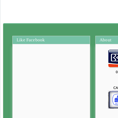
Like Facebook
About
0
CA