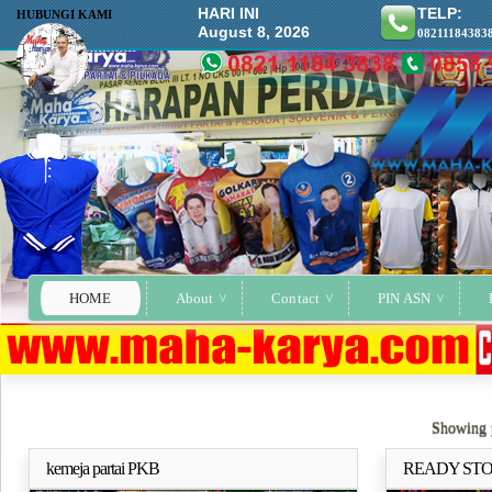
HARI INI
TELP:
HUBUNGI KAMI
August 8, 2026
08211184383
HOME
About
Contact
PIN ASN
Showing p
kemeja partai PKB
READY STO
Selengkapnya..