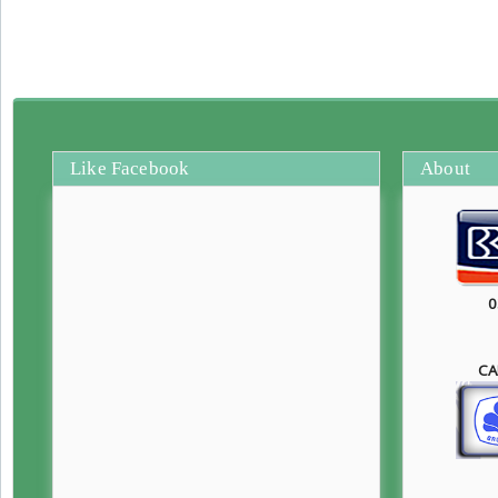
Like Facebook
About
0
CA