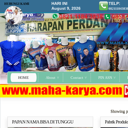
HARI INI
TELP:
HUBUNGI KAMI
August 9, 2026
08211184383
HOME
About
Contact
PIN ASN
Showing po
PAPAN NAMA BISA DI TUNGGU
Pabrik Produks
Selengkapnya..