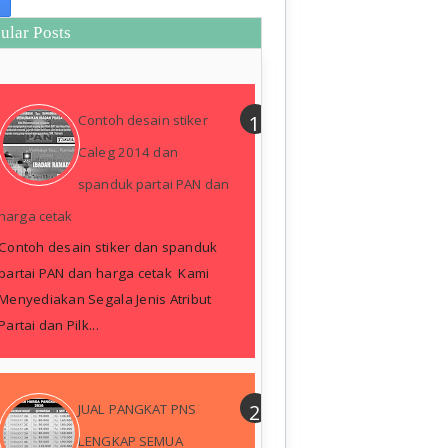
ular Posts
Contoh desain stiker
Caleg 2014 dan
spanduk partai PAN dan
harga cetak
Contoh desain stiker dan spanduk
partai PAN dan harga cetak Kami
Menyediakan Segala Jenis Atribut
Partai dan Pilk...
JUAL PANGKAT PNS
LENGKAP SEMUA