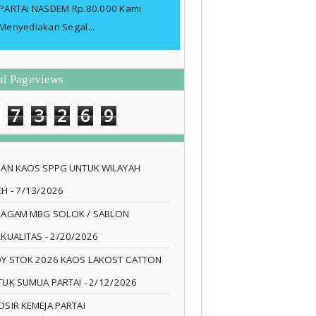
PARTAI NASDEM Rp.80.000 Kami
Menyediakan Segal...
al Pageviews
7
3
2
6
9
SAN KAOS SPPG UNTUK WILAYAH
EH
- 7/13/2026
RAGAM MBG SOLOK / SABLON
RKUALITAS
- 2/20/2026
DY STOK 2026 KAOS LAKOST CATTON
TUK SUMUA PARTAI
- 2/12/2026
SIR KEMEJA PARTAI