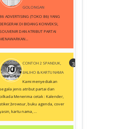
GOLONGAN
86 ADVERTISING (TOKO 86) YANG
BERGERAK DI BIDANG KONVEKSI,
SOUVENIR DAN ATRIBUT PARTAI
MENAWARKAN...
CONTOH 2 SPANDUK,
BALIHO & KARTU NAMA
Kami menyediakan
segala jenis atribut partai dan
pilkada Menerima cetak : Kalender,
stiker,browsur, buku agenda, cover
yasin, kartu nama, ...