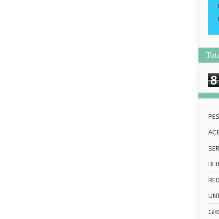
Tot
8
PE
AC
SE
BE
RE
UN
GRO