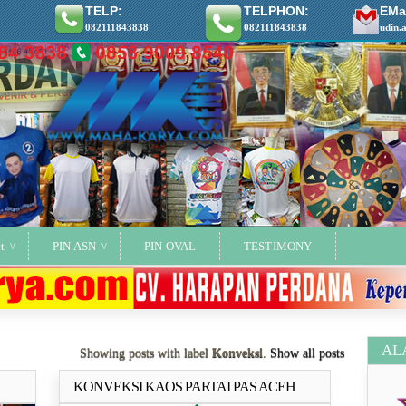
TELP:
TELPHON:
EMai
082111843838
082111843838
udin.
t
PIN ASN
PIN OVAL
TESTIMONY
AL
Showing posts with label
Konveksi
.
Show all posts
KONVEKSI KAOS PARTAI PAS ACEH
ya..
Selengkapnya..