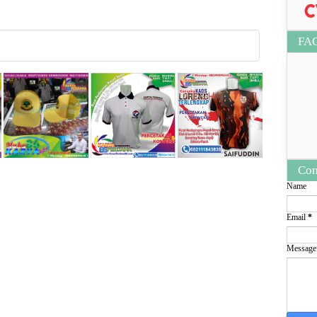
FA
Con
Name
Email
*
Messag