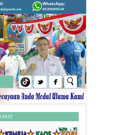
l:
WhatsApp:
ads@gmail.com
085890098540
AMAT