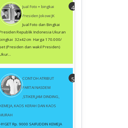
Jual Foto + bingkai
Presiden Jokowi JK
Jual Foto dan Bingkai
Presiden Republik Indonesia Ukuran
bingkai 32x42cm Harga 170.000/
set (Presiden dan wakil Presiden)
Ukur...
CONTOH ATRIBUT
PARTAI NASDEM
,STIKER,JAM DINDING,
KEMEJA, KAOS KERAH DAN KAOS
MURAH
HYGET Rp. 9000 SAIFUDDIN KEMEJA