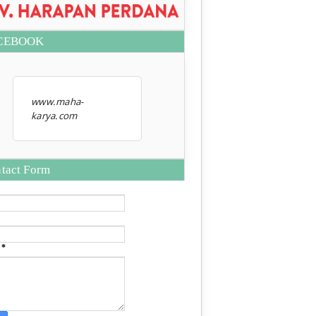
CEBOOK
www.maha-
karya.com
tact Form
e
*