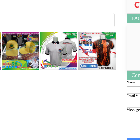
FA
Con
Name
Email
*
Messag