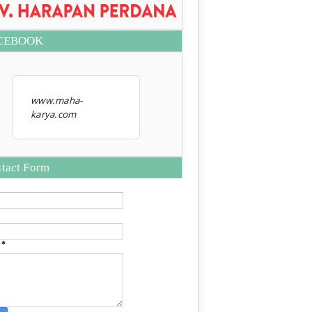
CEBOOK
www.maha-
karya.com
tact Form
e
*