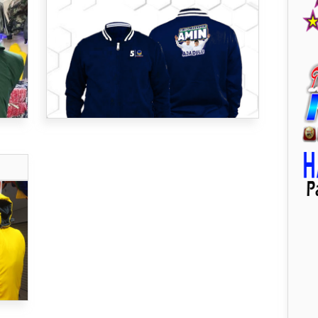
AMIN
ya..