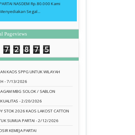
PARTAI NASDEM Rp.80.000 Kami
Menyediakan Segal...
al Pageviews
7
2
8
7
5
SAN KAOS SPPG UNTUK WILAYAH
EH
- 7/13/2026
RAGAM MBG SOLOK / SABLON
RKUALITAS
- 2/20/2026
DY STOK 2026 KAOS LAKOST CATTON
TUK SUMUA PARTAI
- 2/12/2026
SIR KEMEJA PARTAI