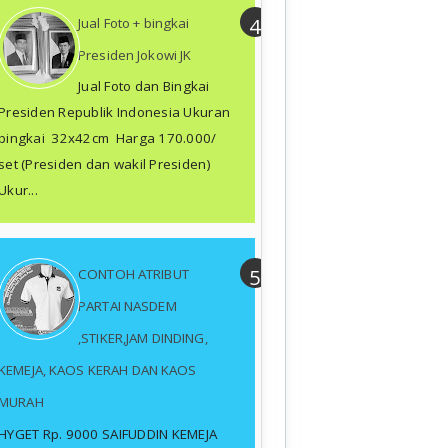
Jual Foto + bingkai
Presiden Jokowi JK
Jual Foto dan Bingkai
Presiden Republik Indonesia Ukuran
bingkai 32x42cm Harga 170.000/
set (Presiden dan wakil Presiden)
Ukur...
CONTOH ATRIBUT
PARTAI NASDEM
,STIKER,JAM DINDING,
KEMEJA, KAOS KERAH DAN KAOS
MURAH
HYGET Rp. 9000 SAIFUDDIN KEMEJA