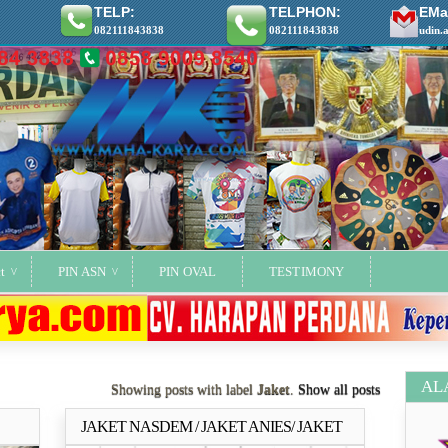
TELP:
TELPHON:
EMai
082111843838
082111843838
udin.
t
PIN ASN
PIN OVAL
TESTIMONY
AL
Showing posts with label
Jaket
.
Show all posts
JAKET NASDEM / JAKET ANIES/ JAKET
ya..
Selengkapnya..