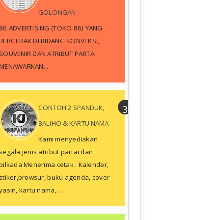
GOLONGAN
86 ADVERTISING (TOKO 86) YANG
BERGERAK DI BIDANG KONVEKSI,
SOUVENIR DAN ATRIBUT PARTAI
MENAWARKAN...
CONTOH 2 SPANDUK,
BALIHO & KARTU NAMA
Kami menyediakan
segala jenis atribut partai dan
pilkada Menerima cetak : Kalender,
stiker,browsur, buku agenda, cover
yasin, kartu nama, ...