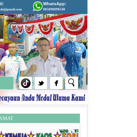
l:
WhatsApp:
ads@gmail.com
085890098540
AMAT