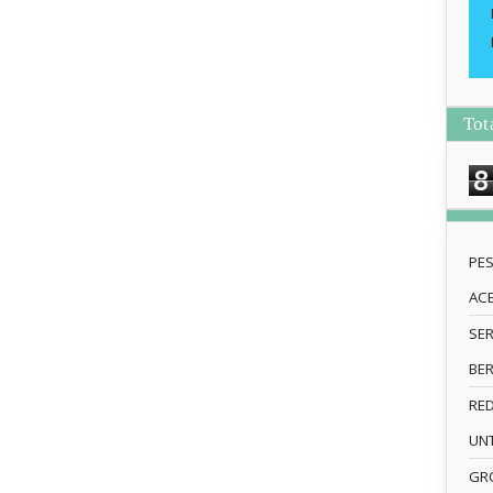
Tot
8
PE
AC
SE
BE
RE
UN
GRO