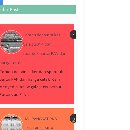
ular Posts
Contoh desain stiker
Caleg 2014 dan
spanduk partai PAN dan
harga cetak
Contoh desain stiker dan spanduk
partai PAN dan harga cetak Kami
Menyediakan Segala Jenis Atribut
Partai dan Pilk...
JUAL PANGKAT PNS
LENGKAP SEMUA