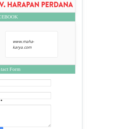
CEBOOK
www.maha-
karya.com
tact Form
e
*