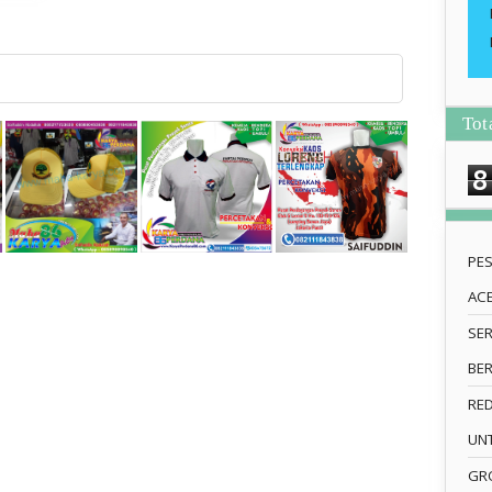
Tot
8
PE
AC
SE
BE
RE
UN
GRO