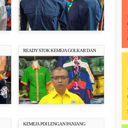
READY STOK KEMEJA GOLKAR DAN
ya..
Selengkapnya..
DEMOKRAT
KEMEJA PDI LENGAN PANJANG
ya..
Selengkapnya..