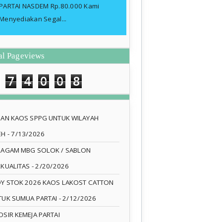
PARTAI NASDEM Rp.80.000 Kami
Menyediakan Segal...
al Pageviews
7
4
0
0
8
SAN KAOS SPPG UNTUK WILAYAH
EH
- 7/13/2026
RAGAM MBG SOLOK / SABLON
RKUALITAS
- 2/20/2026
DY STOK 2026 KAOS LAKOST CATTON
TUK SUMUA PARTAI
- 2/12/2026
SIR KEMEJA PARTAI