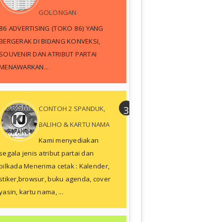
GOLONGAN
86 ADVERTISING (TOKO 86) YANG
BERGERAK DI BIDANG KONVEKSI,
SOUVENIR DAN ATRIBUT PARTAI
MENAWARKAN...
CONTOH 2 SPANDUK,
BALIHO & KARTU NAMA
Kami menyediakan
segala jenis atribut partai dan
pilkada Menerima cetak : Kalender,
stiker,browsur, buku agenda, cover
yasin, kartu nama, ...