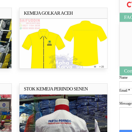
KEMEJA GOLKAR ACEH
ya..
Selengkapnya..
FA
Con
Name
STOK KEMEJA PERINDO SENEN
Email
*
ya..
Selengkapnya..
Messag