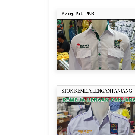
Kemeja Partai PKB
Selengkapn
STOK KEMEJA LENGAN PANJANG
Selengkapn