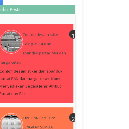
ular Posts
Contoh desain stiker
Caleg 2014 dan
spanduk partai PAN dan
harga cetak
Contoh desain stiker dan spanduk
partai PAN dan harga cetak Kami
Menyediakan Segala Jenis Atribut
Partai dan Pilk...
JUAL PANGKAT PNS
LENGKAP SEMUA