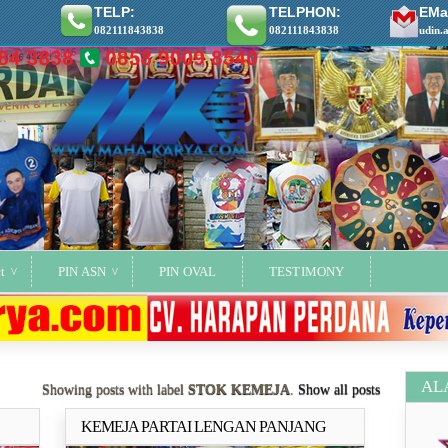
TELP:
TELPHON:
EMai
082111843838
082111843838
udin.
t
PIN ASN
PIN OVAL
TESTIMONY
AL
Showing posts with label
STOK KEMEJA
.
Show all posts
KEMEJA PARTAI LENGAN PANJANG
ya..
Selengkapnya..