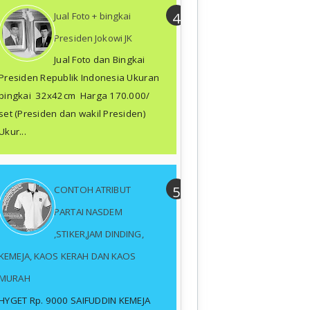
Jual Foto + bingkai
Presiden Jokowi JK
Jual Foto dan Bingkai
Presiden Republik Indonesia Ukuran
bingkai 32x42cm Harga 170.000/
set (Presiden dan wakil Presiden)
Ukur...
CONTOH ATRIBUT
PARTAI NASDEM
,STIKER,JAM DINDING,
KEMEJA, KAOS KERAH DAN KAOS
MURAH
HYGET Rp. 9000 SAIFUDDIN KEMEJA