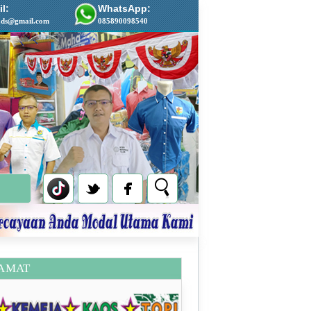
l:
WhatsApp:
ads@gmail.com
085890098540
AMAT