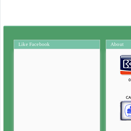
Like Facebook
About
0
CA