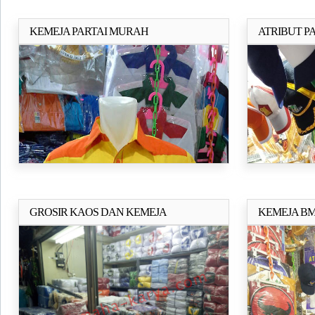
KEMEJA PARTAI MURAH
ATRIBUT PA
Selengkapnya..
KEMEJA/ K
GROSIR KAOS DAN KEMEJA
KEMEJA BM
Selengkapnya..