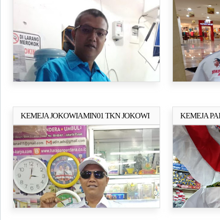
PRESIDEN 
KEMEJA JOKOWIAMIN01 TKN JOKOWI
KEMEJA PA
Selengkapnya..
AMIN
(UDIN-SENE