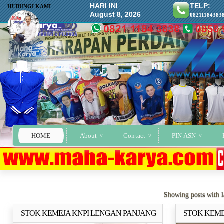
HARI INI
TELP:
HUBUNGI KAMI
August 8, 2026
08211184383
HOME
About
Contact
PIN ASN
Showing posts with 
STOK KEMEJA KNPI LENGAN PANJANG
STOK KEME
Selengkapnya..