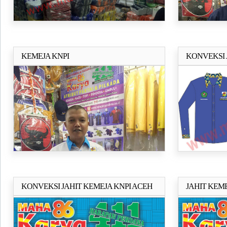
KEMEJA KNPI
KONVEKSI 
Selengkapnya..
DAN ACEH 
KONVEKSI JAHIT KEMEJA KNPI ACEH
JAHIT KEMEJ
Selengkapnya..
PO(Pre Order) / KEMEJA ORMAS / KEMEJA
KEMEJA OR
LSM / PASAR SENEN