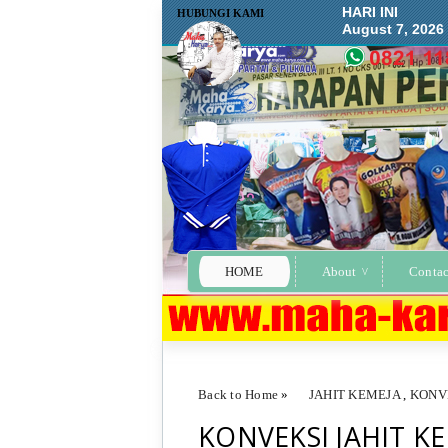
HARI INI
HUBUNGI KAMI
August 7, 2026
HOME
About
Contac
Back to Home
»
JAHIT KEMEJA
,
KONV
KONVEKSI JAHIT KE
KONVEKSI JAHIT KEMEJA KNPI ACEH PO(