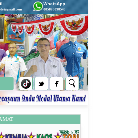
l:
WhatsApp:
ads@gmail.com
085890098540
AMAT