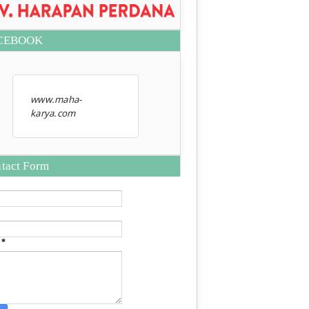
CEBOOK
www.maha-
karya.com
tact Form
e
*