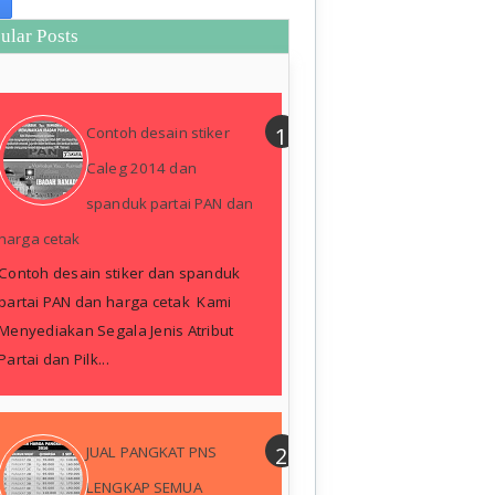
ular Posts
Contoh desain stiker
Caleg 2014 dan
spanduk partai PAN dan
harga cetak
Contoh desain stiker dan spanduk
partai PAN dan harga cetak Kami
Menyediakan Segala Jenis Atribut
Partai dan Pilk...
JUAL PANGKAT PNS
LENGKAP SEMUA