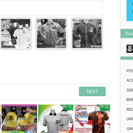
Tot
8
PE
AC
SE
NEXT
BE
RE
UN
GRO