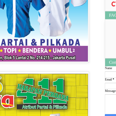
FA
Con
Name
Email
*
Messag