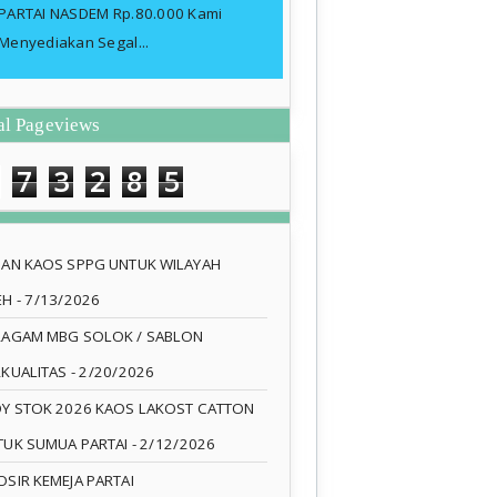
PARTAI NASDEM Rp.80.000 Kami
Menyediakan Segal...
al Pageviews
7
3
2
8
5
SAN KAOS SPPG UNTUK WILAYAH
EH
- 7/13/2026
RAGAM MBG SOLOK / SABLON
RKUALITAS
- 2/20/2026
DY STOK 2026 KAOS LAKOST CATTON
TUK SUMUA PARTAI
- 2/12/2026
SIR KEMEJA PARTAI