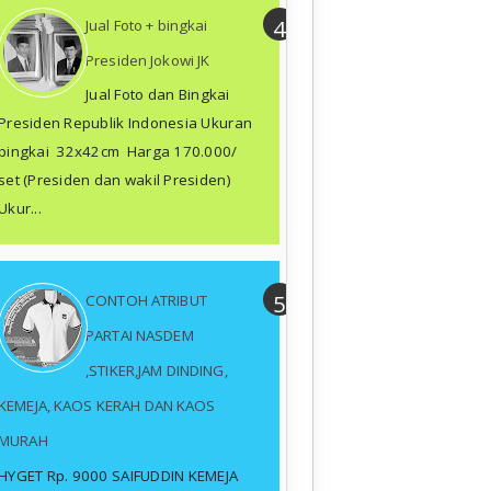
Jual Foto + bingkai
Presiden Jokowi JK
Jual Foto dan Bingkai
Presiden Republik Indonesia Ukuran
bingkai 32x42cm Harga 170.000/
set (Presiden dan wakil Presiden)
Ukur...
CONTOH ATRIBUT
PARTAI NASDEM
,STIKER,JAM DINDING,
KEMEJA, KAOS KERAH DAN KAOS
MURAH
HYGET Rp. 9000 SAIFUDDIN KEMEJA