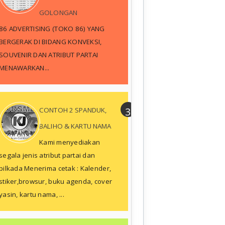
GOLONGAN
86 ADVERTISING (TOKO 86) YANG
BERGERAK DI BIDANG KONVEKSI,
SOUVENIR DAN ATRIBUT PARTAI
MENAWARKAN...
CONTOH 2 SPANDUK,
BALIHO & KARTU NAMA
Kami menyediakan
segala jenis atribut partai dan
pilkada Menerima cetak : Kalender,
stiker,browsur, buku agenda, cover
yasin, kartu nama, ...