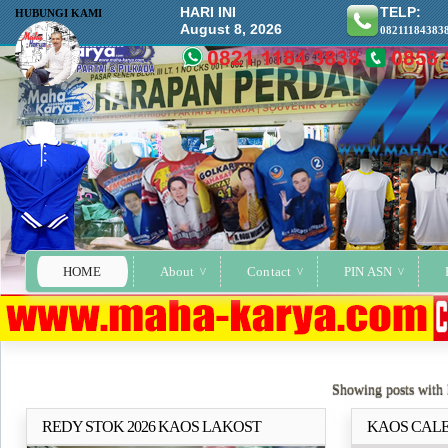
HARI INI
TELP:
HUBUNGI KAMI
August 8, 2026
08211184383
HOME
About
Contact
PIN ASN
Showing posts with 
REDY STOK 2026 KAOS LAKOST
KAOS CAL
Selengkapnya..