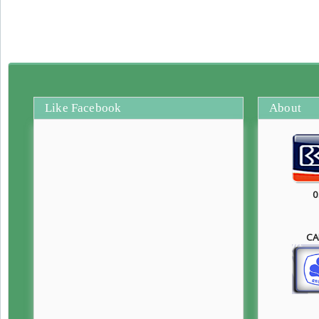
Like Facebook
About
0
CA