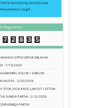
PARTAI NASDEM Rp.80.000 Kami
Menyediakan Segal...
al Pageviews
7
2
8
3
5
SAN KAOS SPPG UNTUK WILAYAH
EH
- 7/13/2026
RAGAM MBG SOLOK / SABLON
RKUALITAS
- 2/20/2026
DY STOK 2026 KAOS LAKOST CATTON
TUK SUMUA PARTAI
- 2/12/2026
SIR KEMEJA PARTAI