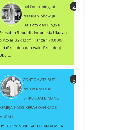
Jual Foto + bingkai
Presiden Jokowi JK
Jual Foto dan Bingkai
Presiden Republik Indonesia Ukuran
bingkai 32x42cm Harga 170.000/
set (Presiden dan wakil Presiden)
Ukur...
CONTOH ATRIBUT
PARTAI NASDEM
,STIKER,JAM DINDING,
KEMEJA, KAOS KERAH DAN KAOS
MURAH
HYGET Rp. 9000 SAIFUDDIN KEMEJA