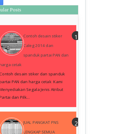
ular Posts
Contoh desain stiker
Caleg 2014 dan
spanduk partai PAN dan
harga cetak
Contoh desain stiker dan spanduk
partai PAN dan harga cetak Kami
Menyediakan Segala Jenis Atribut
Partai dan Pilk...
JUAL PANGKAT PNS
LENGKAP SEMUA