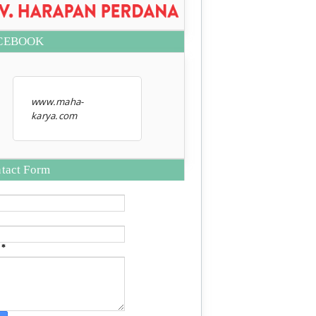
CEBOOK
www.maha-
karya.com
tact Form
e
*