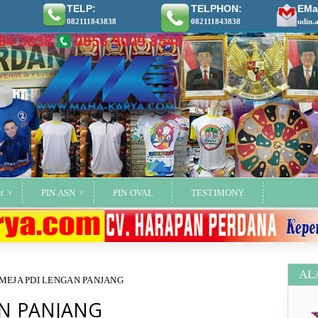
TELP:
TELPHON:
EMai
082111843838
082111843838
udin.
t
PIN ASN
PIN OVAL
TESTIMONY
AL
MEJA PDI LENGAN PANJANG
AN PANJANG