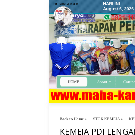
HARI INI
HUBUNGI KAMI
August 6, 2026
HOME
About
Contac
Back to Home
»
STOK KEMEJA
»
KE
KEMEJA PDI LENG