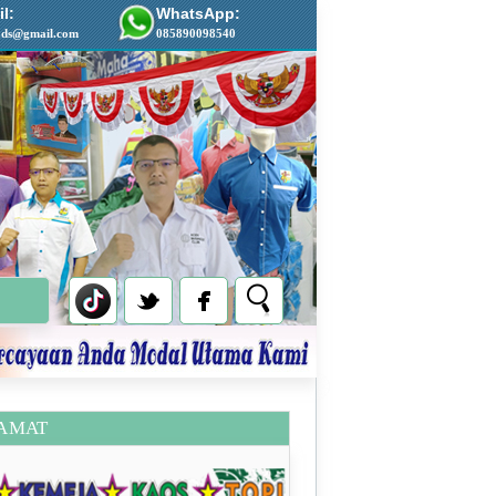
l:
WhatsApp:
ads@gmail.com
085890098540
AMAT