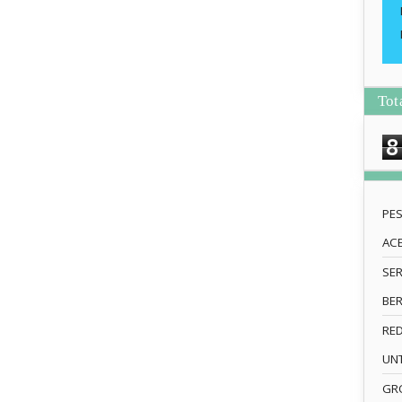
Tot
8
PE
AC
SE
BE
RE
UN
GRO