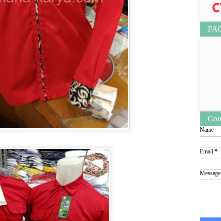
FA
Con
Name
Email
*
Messag