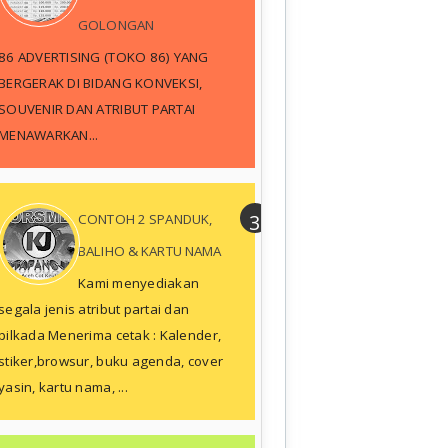
GOLONGAN
86 ADVERTISING (TOKO 86) YANG
BERGERAK DI BIDANG KONVEKSI,
SOUVENIR DAN ATRIBUT PARTAI
MENAWARKAN...
CONTOH 2 SPANDUK,
BALIHO & KARTU NAMA
Kami menyediakan
segala jenis atribut partai dan
pilkada Menerima cetak : Kalender,
stiker,browsur, buku agenda, cover
yasin, kartu nama, ...