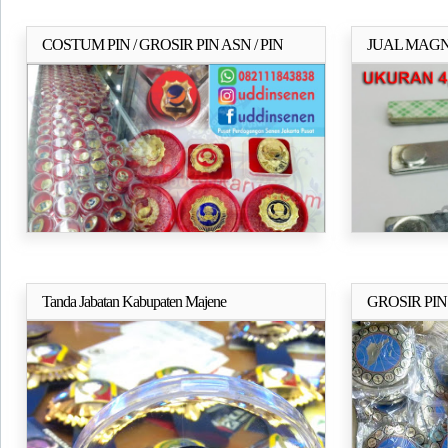
COSTUM PIN / GROSIR PIN ASN / PIN
JUAL MAG
Selengkapnya..
KORPRI /PIN PARTAI
MAGNET PI
Tanda Jabatan Kabupaten Majene
GROSIR PIN
Selengkapnya..
PERUSAHAAN
BRI, BNI, M