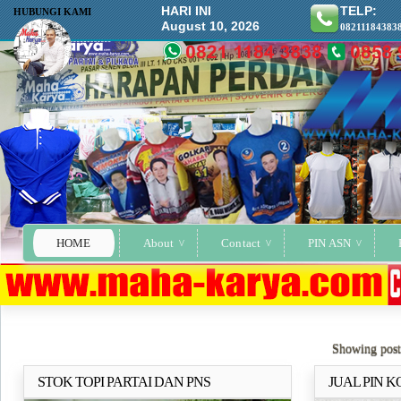
HARI INI
TELP:
HUBUNGI KAMI
August 10, 2026
08211184383
HOME
About
Contact
PIN ASN
Showing post
STOK TOPI PARTAI DAN PNS
JUAL PIN 
Selengkapnya..