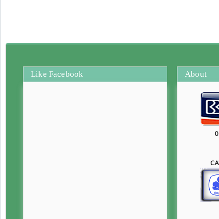
Like Facebook
About
0
CA