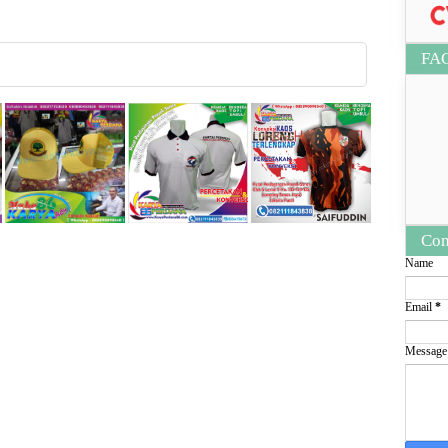
FA
Con
Name
Email
*
Messag