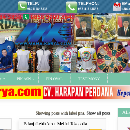
TELP:
TELPHON:
EMai
082111843838
082111843838
udin.
t
PIN ASN
PIN OVAL
TESTIMONY
AL
Showing posts with label
pns
.
Show all posts
Belanja Lebih Aman Melalui Tokopedia
ya..
Selengkapnya..