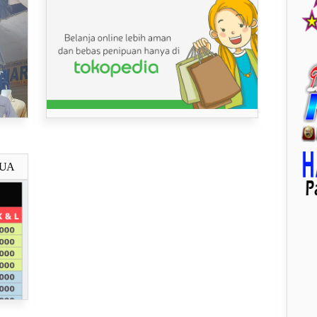
MUA
ya..