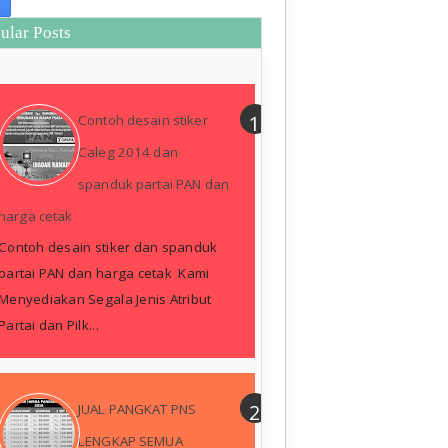
ular Posts
Contoh desain stiker
Caleg 2014 dan
spanduk partai PAN dan
harga cetak
Contoh desain stiker dan spanduk
partai PAN dan harga cetak Kami
Menyediakan Segala Jenis Atribut
Partai dan Pilk...
JUAL PANGKAT PNS
LENGKAP SEMUA