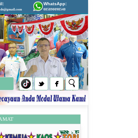
l:
WhatsApp:
ads@gmail.com
085890098540
AMAT