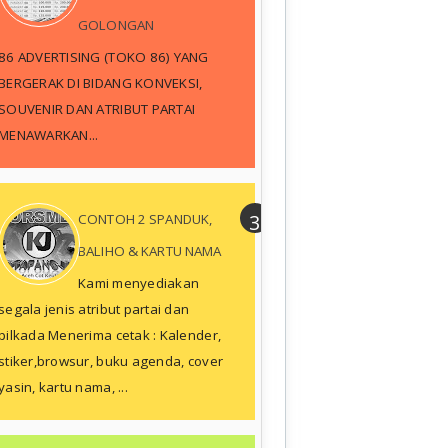
GOLONGAN
86 ADVERTISING (TOKO 86) YANG
BERGERAK DI BIDANG KONVEKSI,
SOUVENIR DAN ATRIBUT PARTAI
MENAWARKAN...
CONTOH 2 SPANDUK,
BALIHO & KARTU NAMA
Kami menyediakan
segala jenis atribut partai dan
pilkada Menerima cetak : Kalender,
stiker,browsur, buku agenda, cover
yasin, kartu nama, ...