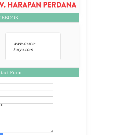
CEBOOK
www.maha-
karya.com
tact Form
e
*