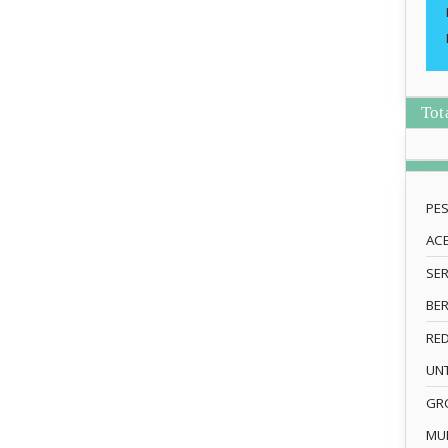
Tot
PE
AC
SE
BE
RE
UN
GRO
MU