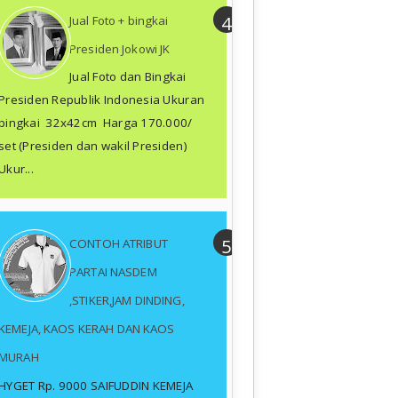
Jual Foto + bingkai
Presiden Jokowi JK
Jual Foto dan Bingkai
Presiden Republik Indonesia Ukuran
bingkai 32x42cm Harga 170.000/
set (Presiden dan wakil Presiden)
Ukur...
CONTOH ATRIBUT
PARTAI NASDEM
,STIKER,JAM DINDING,
KEMEJA, KAOS KERAH DAN KAOS
MURAH
HYGET Rp. 9000 SAIFUDDIN KEMEJA