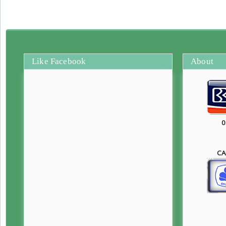
Like Facebook
About
0
CA