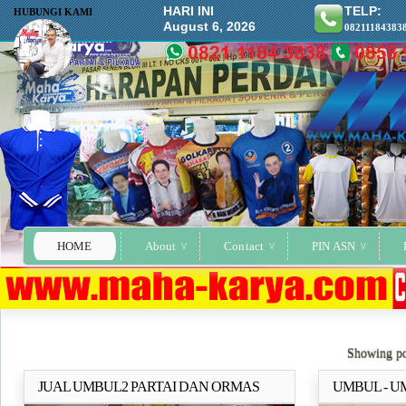
HARI INI
TELP:
HUBUNGI KAMI
August 6, 2026
08211184383
HOME
About
Contact
PIN ASN
Showing po
JUAL UMBUL2 PARTAI DAN ORMAS
UMBUL - U
Selengkapnya..