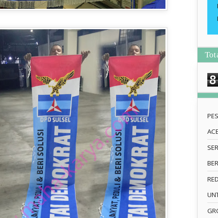
Tot
8
PE
AC
SE
BE
RE
UN
GRO