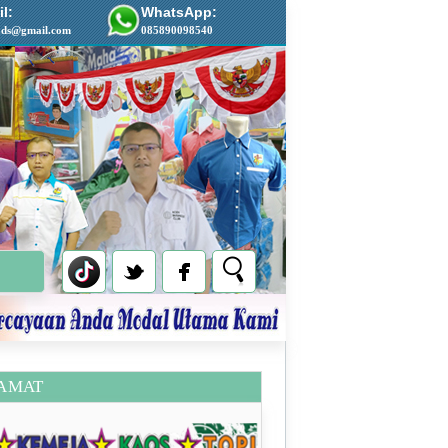
l:
WhatsApp:
ads@gmail.com
085890098540
AMAT