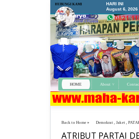
HARI INI
HUBUNGI KAMI
August 6, 2026
HOME
About
Contac
Back to Home
»
Demokrat
,
Jaket
,
PATA
ATRIBUT PARTAI 
ATRIBUT PARTAI DEMOKRAT SENEN