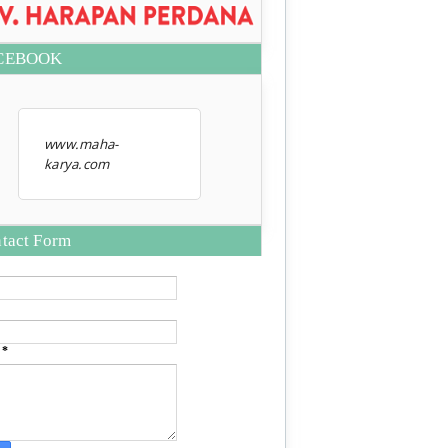
CEBOOK
www.maha-
karya.com
tact Form
e
*