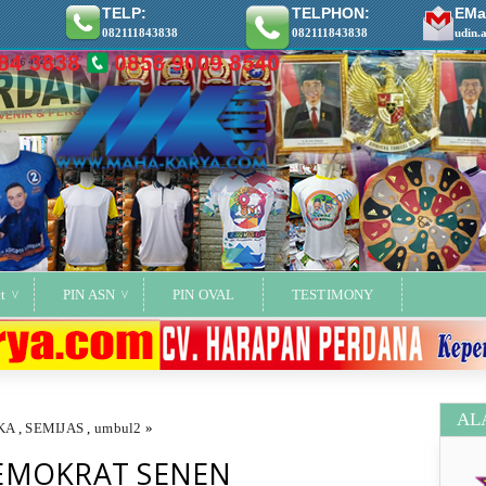
TELP:
TELPHON:
EMai
082111843838
082111843838
udin.
t
PIN ASN
PIN OVAL
TESTIMONY
AL
KA
,
SEMIJAS
,
umbul2
»
DEMOKRAT SENEN