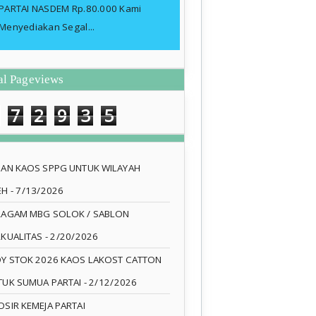
PARTAI NASDEM Rp.80.000 Kami
Menyediakan Segal...
al Pageviews
7
2
9
3
5
SAN KAOS SPPG UNTUK WILAYAH
EH
- 7/13/2026
RAGAM MBG SOLOK / SABLON
RKUALITAS
- 2/20/2026
DY STOK 2026 KAOS LAKOST CATTON
TUK SUMUA PARTAI
- 2/12/2026
SIR KEMEJA PARTAI