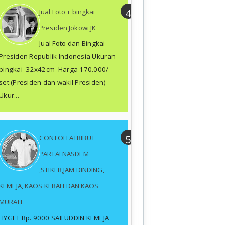
Jual Foto + bingkai
Presiden Jokowi JK
Jual Foto dan Bingkai
Presiden Republik Indonesia Ukuran
bingkai 32x42cm Harga 170.000/
set (Presiden dan wakil Presiden)
Ukur...
CONTOH ATRIBUT
PARTAI NASDEM
,STIKER,JAM DINDING,
KEMEJA, KAOS KERAH DAN KAOS
MURAH
HYGET Rp. 9000 SAIFUDDIN KEMEJA