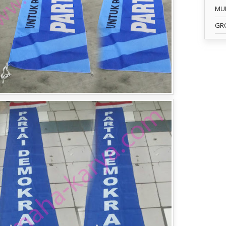
MU
GR