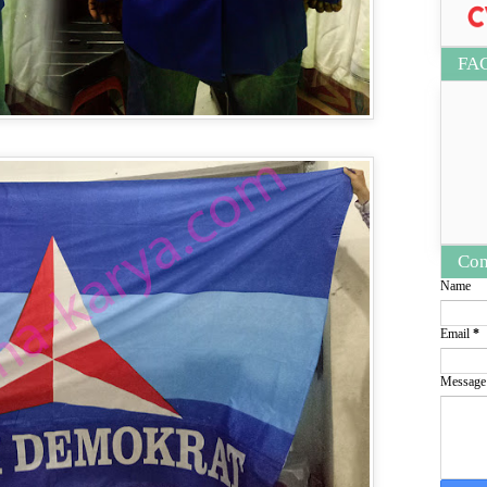
FA
Con
Name
Email
*
Messag