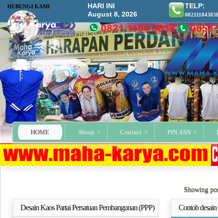
HARI INI
TELP:
HUBUNGI KAMI
August 8, 2026
08211184383
HOME
About
Contact
PIN ASN
Showing pos
Desain Kaos Partai Persatuan Pembangunan (PPP)
Contoh desain 
Selengkapnya..