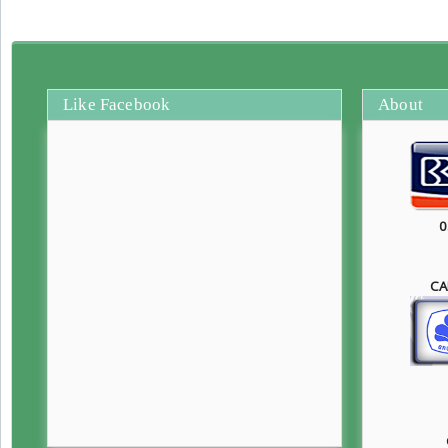
Like Facebook
About
0
CA