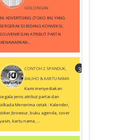
GOLONGAN
86 ADVERTISING (TOKO 86) YANG
BERGERAK DI BIDANG KONVEKSI,
SOUVENIR DAN ATRIBUT PARTAI
MENAWARKAN...
CONTOH 2 SPANDUK,
BALIHO & KARTU NAMA
Kami menyediakan
segala jenis atribut partai dan
pilkada Menerima cetak : Kalender,
stiker,browsur, buku agenda, cover
yasin, kartu nama, ...