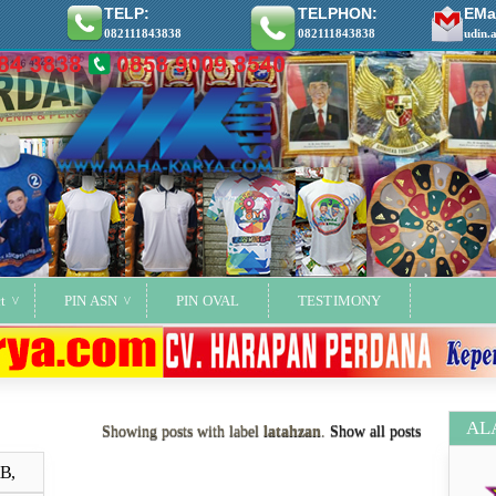
TELP:
TELPHON:
EMai
082111843838
082111843838
udin.
t
PIN ASN
PIN OVAL
TESTIMONY
AL
Showing posts with label
latahzan
.
Show all posts
KB,
ya..