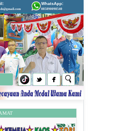
l:
WhatsApp:
ads@gmail.com
085890098540
AMAT