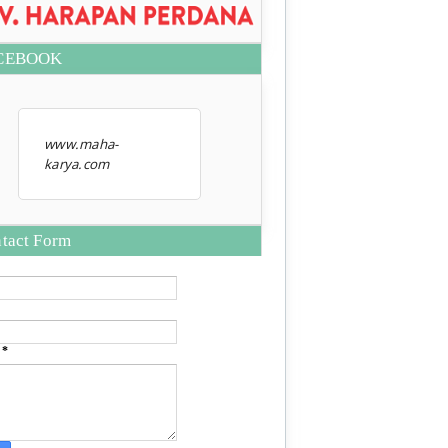
CEBOOK
www.maha-
karya.com
tact Form
e
*