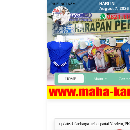
HARI INI
HUBUNGI KAMI
August 7, 2026
HOME
About
Contac
update daftar harga atribut partai Nasdem, P
Selengkapn