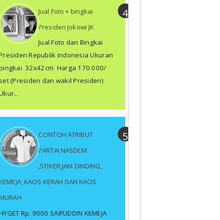
Jual Foto + bingkai
Presiden Jokowi JK
Jual Foto dan Bingkai
Presiden Republik Indonesia Ukuran
bingkai 32x42cm Harga 170.000/
set (Presiden dan wakil Presiden)
Ukur...
CONTOH ATRIBUT
PARTAI NASDEM
,STIKER,JAM DINDING,
KEMEJA, KAOS KERAH DAN KAOS
MURAH
HYGET Rp. 9000 SAIFUDDIN KEMEJA