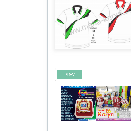
PKS, PDI, Golkar, Gerindra, Demokrat, PA
PPP, Hanura, PDA, PNA, PA, PBB, PKPI
PREV