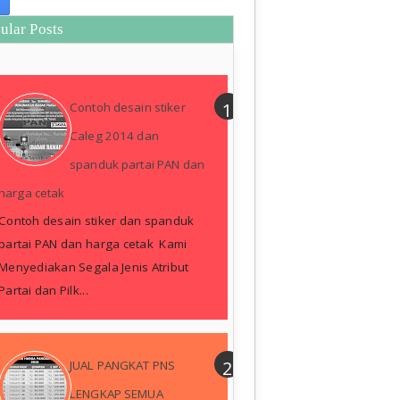
ular Posts
Contoh desain stiker
Caleg 2014 dan
spanduk partai PAN dan
harga cetak
Contoh desain stiker dan spanduk
partai PAN dan harga cetak Kami
Menyediakan Segala Jenis Atribut
Partai dan Pilk...
JUAL PANGKAT PNS
LENGKAP SEMUA