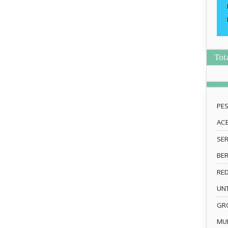
Tot
PE
AC
SE
BE
RE
UN
GRO
MU