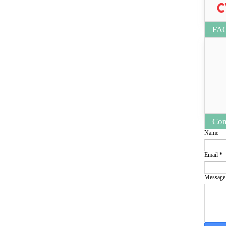
FA
Con
Name
Email
*
Messag