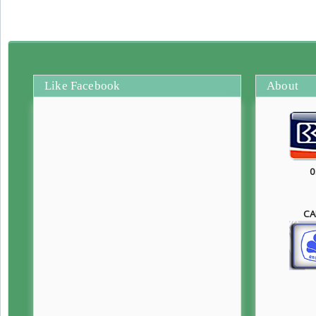
Like Facebook
About
0
CA