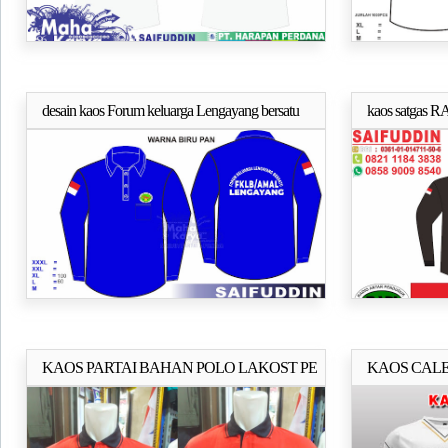
desain kaos Forum keluarga Lengayang bersatu
kaos satgas R
Selengkapnya..
KAOS PARTAI BAHAN POLO LAKOST PE
KAOS CAL
Selengkapnya..