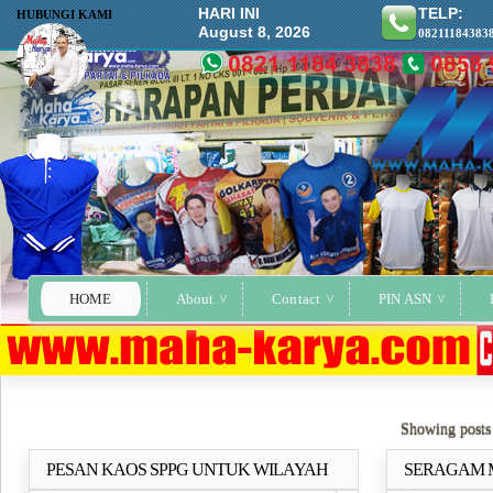
HARI INI
TELP:
HUBUNGI KAMI
August 8, 2026
08211184383
HOME
About
Contact
PIN ASN
Showing posts
PESAN KAOS SPPG UNTUK WILAYAH
SERAGAM M
Selengkapnya..