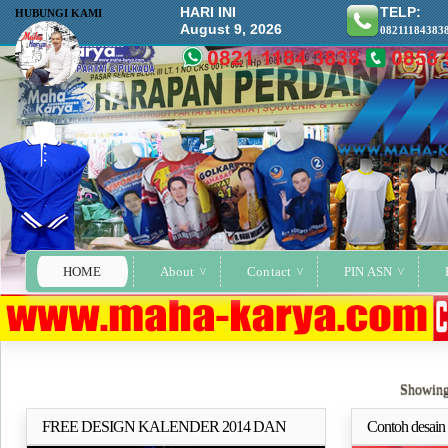
HARI INI
TELP:
HUBUNGI KAMI
August 9, 2026
08211184383
HOME
About
Contact
PIN ASN
Showing
FREE DESIGN KALENDER 2014 DAN
Contoh desain
Selengkapnya..