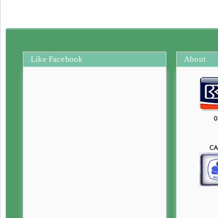
Like Facebook
About
0
CA