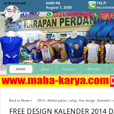
HARI INI
TELP:
HUBUNGI KAMI
August 7, 2026
08211184383
HOME
About
Contact
PIN ASN
Back to Home
»
2014
,
Atribut partai
,
caleg
,
free design
,
Kalender
,
FREE DESIGN KALENDER 2014 
FREE DESIGN KALENDER 2014 DAN ATRIBUT PARTAI