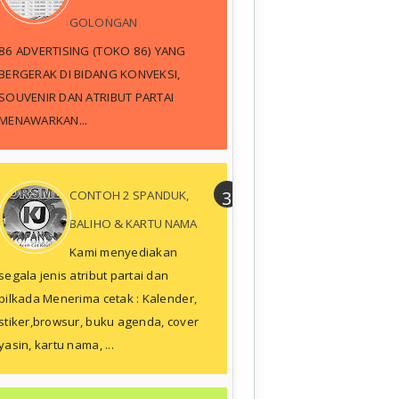
GOLONGAN
86 ADVERTISING (TOKO 86) YANG
BERGERAK DI BIDANG KONVEKSI,
SOUVENIR DAN ATRIBUT PARTAI
MENAWARKAN...
CONTOH 2 SPANDUK,
BALIHO & KARTU NAMA
Kami menyediakan
segala jenis atribut partai dan
pilkada Menerima cetak : Kalender,
stiker,browsur, buku agenda, cover
yasin, kartu nama, ...