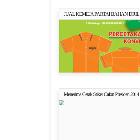
JUAL KEMEJA PARTAI BAHAN DRIL
Selengkapn
KOMBINASI SALUR
Menerima Cetak Stiker Calon Presiden 2014 
Selengkapn
Desain