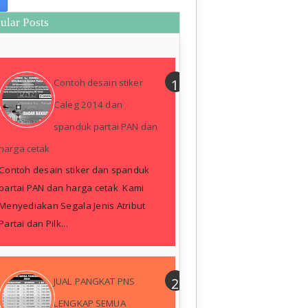
ular Posts
Contoh desain stiker
Caleg 2014 dan
spanduk partai PAN dan
harga cetak
Contoh desain stiker dan spanduk
partai PAN dan harga cetak Kami
Menyediakan Segala Jenis Atribut
Partai dan Pilk...
JUAL PANGKAT PNS
LENGKAP SEMUA