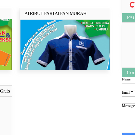
ATRIBUT PARTAI PAN MURAH
ya..
Selengkapnya..
FA
Con
Name
Gratis
Email
*
ya..
Messag