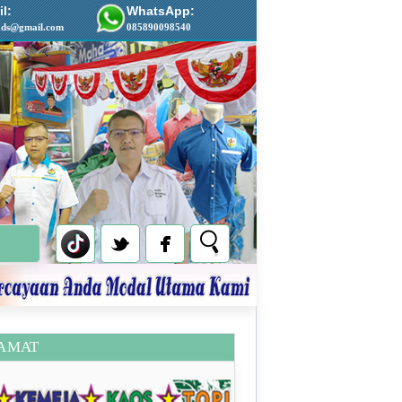
l:
WhatsApp:
ads@gmail.com
085890098540
AMAT