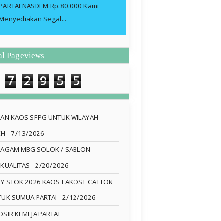
PARTAI NASDEM Rp.80.000 Kami
Menyediakan Segal...
al Pageviews
7
2
9
5
5
SAN KAOS SPPG UNTUK WILAYAH
EH
- 7/13/2026
RAGAM MBG SOLOK / SABLON
RKUALITAS
- 2/20/2026
DY STOK 2026 KAOS LAKOST CATTON
TUK SUMUA PARTAI
- 2/12/2026
SIR KEMEJA PARTAI