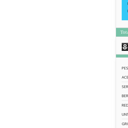
Tot
8
PE
AC
SE
BE
RE
UN
GRO