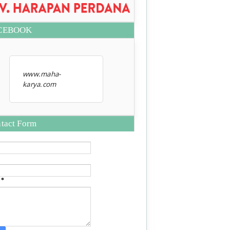
CEBOOK
www.maha-
karya.com
tact Form
e
*