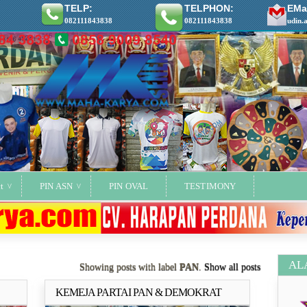
TELP:
TELPHON:
EMai
082111843838
082111843838
udin.
t
PIN ASN
PIN OVAL
TESTIMONY
AL
Showing posts with label
PAN
.
Show all posts
KEMEJA PARTAI PAN & DEMOKRAT
ya..
Selengkapnya..