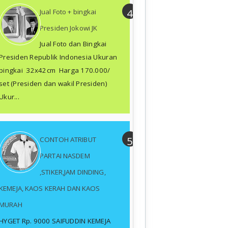
Jual Foto + bingkai
Presiden Jokowi JK
Jual Foto dan Bingkai
Presiden Republik Indonesia Ukuran
bingkai 32x42cm Harga 170.000/
set (Presiden dan wakil Presiden)
Ukur...
CONTOH ATRIBUT
PARTAI NASDEM
,STIKER,JAM DINDING,
KEMEJA, KAOS KERAH DAN KAOS
MURAH
HYGET Rp. 9000 SAIFUDDIN KEMEJA