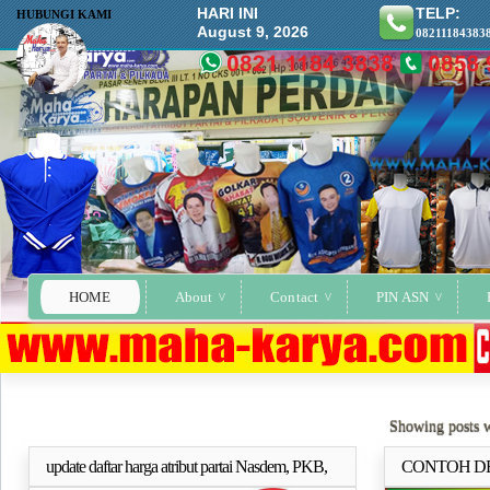
HARI INI
TELP:
HUBUNGI KAMI
August 9, 2026
08211184383
HOME
About
Contact
PIN ASN
Showing posts w
update daftar harga atribut partai Nasdem, PKB,
CONTOH DE
Selengkapnya..