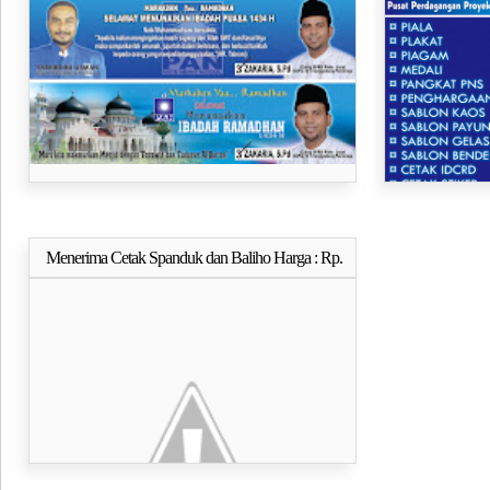
partai PAN dan harga cetak
Untuk semua p
Menerima Cetak Spanduk dan Baliho Harga : Rp.
Selengkapnya..
18500/Meter Tebal Bahan 280g