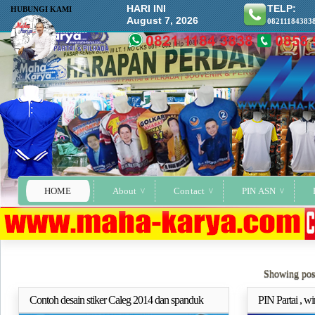
HARI INI
TELP:
HUBUNGI KAMI
August 7, 2026
08211184383
HOME
About
Contact
PIN ASN
Showing post
Contoh desain stiker Caleg 2014 dan spanduk
PIN Partai , w
Selengkapnya..