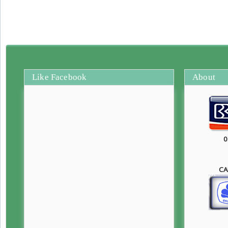
Like Facebook
About
0
CA