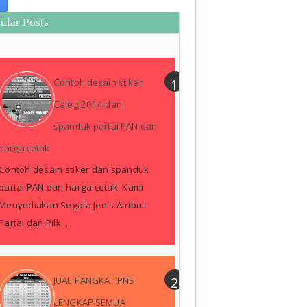
ular Posts
Contoh desain stiker
Caleg 2014 dan
spanduk partai PAN dan
harga cetak
Contoh desain stiker dan spanduk
partai PAN dan harga cetak Kami
Menyediakan Segala Jenis Atribut
Partai dan Pilk...
JUAL PANGKAT PNS
LENGKAP SEMUA