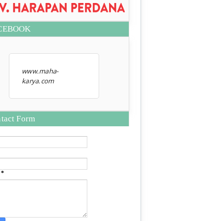
CEBOOK
www.maha-
karya.com
tact Form
e
*