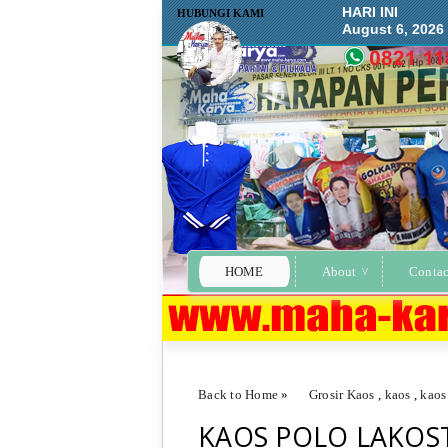
HARI INI
HUBUNGI KAMI
August 6, 2026
HOME
About
Contac
Back to Home
»
Grosir Kaos
,
kaos
,
kaos
KAOS POLO LAKOST