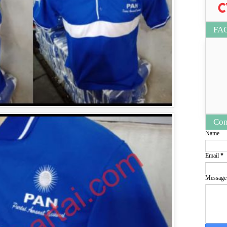
FA
Con
Name
Email
*
Messag