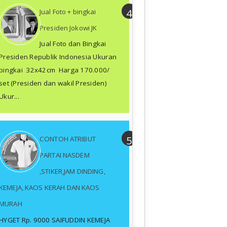
Jual Foto + bingkai
Presiden Jokowi JK
Jual Foto dan Bingkai
Presiden Republik Indonesia Ukuran
bingkai 32x42cm Harga 170.000/
set (Presiden dan wakil Presiden)
Ukur...
CONTOH ATRIBUT
PARTAI NASDEM
,STIKER,JAM DINDING,
KEMEJA, KAOS KERAH DAN KAOS
MURAH
HYGET Rp. 9000 SAIFUDDIN KEMEJA