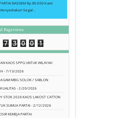
PARTAI NASDEM Rp.80.000 Kami
Menyediakan Segal...
al Pageviews
7
3
0
0
1
SAN KAOS SPPG UNTUK WILAYAH
EH
- 7/13/2026
RAGAM MBG SOLOK / SABLON
RKUALITAS
- 2/20/2026
DY STOK 2026 KAOS LAKOST CATTON
TUK SUMUA PARTAI
- 2/12/2026
SIR KEMEJA PARTAI