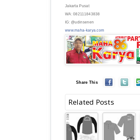
Jakarta Pusat
WA: 082111843838
IG: @udinsenen
www.maha-karya.com
Share This
Related Posts