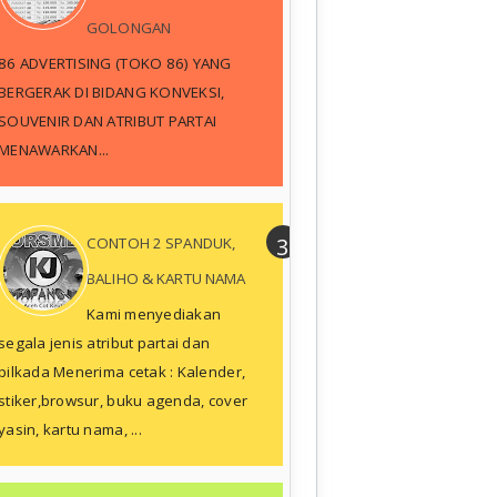
GOLONGAN
86 ADVERTISING (TOKO 86) YANG
BERGERAK DI BIDANG KONVEKSI,
SOUVENIR DAN ATRIBUT PARTAI
MENAWARKAN...
CONTOH 2 SPANDUK,
BALIHO & KARTU NAMA
Kami menyediakan
segala jenis atribut partai dan
pilkada Menerima cetak : Kalender,
stiker,browsur, buku agenda, cover
yasin, kartu nama, ...