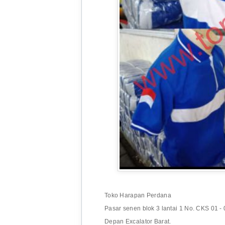
Toko Harapan Perdana
Pasar senen blok 3 lantai 1 No. CKS 01 - 
Depan Excalator Barat.