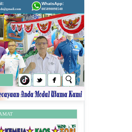
l:
WhatsApp:
ads@gmail.com
085890098540
AMAT