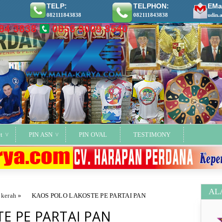
TELP:
TELPHON:
EMai
082111843838
082111843838
udin.
t
PIN ASN
PIN OVAL
TESTIMONY
AL
 kerah
»
KAOS POLO LAKOSTE PE PARTAI PAN
E PE PARTAI PAN