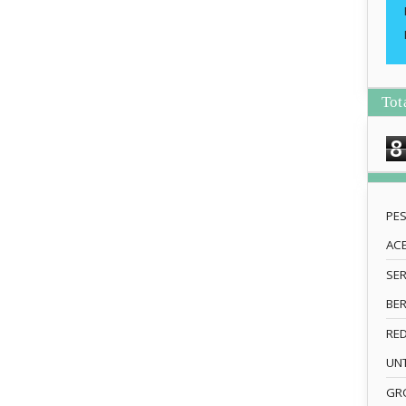
Tot
8
PE
AC
SE
BE
RE
UN
GRO