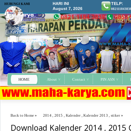
HARI INI
TELP:
HUBUNGI KAMI
August 7, 2026
08211184383
HOME
About
Contact
PIN ASN
Back to Home
»
2014
,
2015
,
Kalender
,
Kalender 2013
,
stiker
»
Download Kalender 2014 , 2015 
Download Kalender 2014 , 2015 Cdr, Ai,PSD,PNG,JPG .