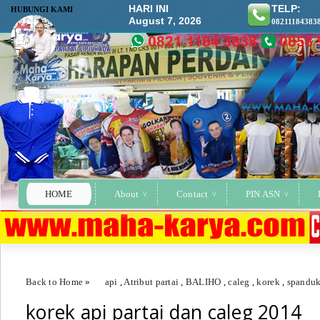
HARI INI
TELP:
HUBUNGI KAMI
August 7, 2026
08211184383
HOME
About
Contact
PIN ASN
Back to Home
»
api
,
Atribut partai
,
BALIHO
,
caleg
,
korek
,
spandu
korek api partai dan caleg 2014
korek api partai dan caleg 2014