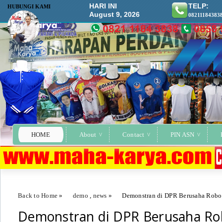
HARI INI
TELP:
HUBUNGI KAMI
August 9, 2026
08211184383
HOME
About
Contact
PIN ASN
Back to Home
»
demo
,
news
»
Demonstran di DPR Berusaha Robo
Demonstran di DPR Berusaha Ro