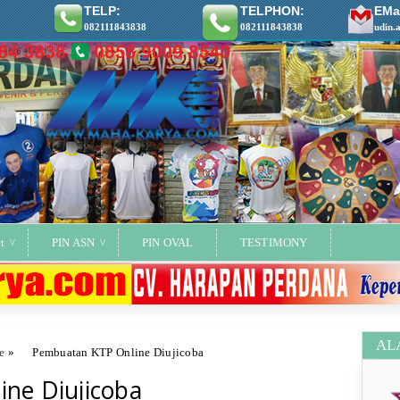
TELP:
TELPHON:
EMai
082111843838
082111843838
udin.
t
PIN ASN
PIN OVAL
TESTIMONY
AL
e
»
Pembuatan KTP Online Diujicoba
ne Diujicoba