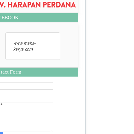
CEBOOK
www.maha-
karya.com
tact Form
e
*