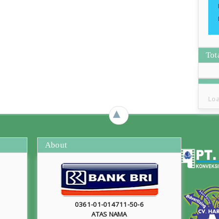
Tot
Loa
►
About
0361-01-014711-50-6
ATAS NAMA