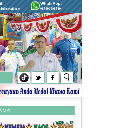
l:
WhatsApp:
ads@gmail.com
085890098540
AMAT