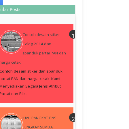
ular Posts
Contoh desain stiker
Caleg 2014 dan
spanduk partai PAN dan
harga cetak
Contoh desain stiker dan spanduk
partai PAN dan harga cetak Kami
Menyediakan Segala Jenis Atribut
Partai dan Pilk...
JUAL PANGKAT PNS
LENGKAP SEMUA