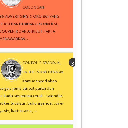
GOLONGAN
86 ADVERTISING (TOKO 86) YANG
BERGERAK DI BIDANG KONVEKSI,
SOUVENIR DAN ATRIBUT PARTAI
MENAWARKAN...
CONTOH 2 SPANDUK,
BALIHO & KARTU NAMA
Kami menyediakan
segala jenis atribut partai dan
pilkada Menerima cetak : Kalender,
stiker,browsur, buku agenda, cover
yasin, kartu nama, ...