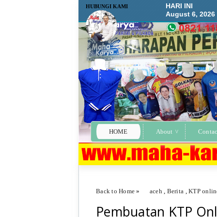
HARI INI
HUBUNGI KAMI
August 6, 2026
HOME
About
Contac
Back to Home
»
aceh
,
Berita
,
KTP onlin
Pembuatan KTP Onli