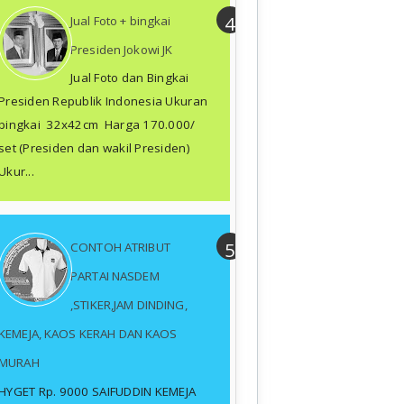
Jual Foto + bingkai
Presiden Jokowi JK
Jual Foto dan Bingkai
Presiden Republik Indonesia Ukuran
bingkai 32x42cm Harga 170.000/
set (Presiden dan wakil Presiden)
Ukur...
CONTOH ATRIBUT
PARTAI NASDEM
,STIKER,JAM DINDING,
KEMEJA, KAOS KERAH DAN KAOS
MURAH
HYGET Rp. 9000 SAIFUDDIN KEMEJA