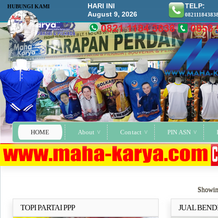
HARI INI
TELP:
HUBUNGI KAMI
August 9, 2026
08211184383
HOME
About
Contact
PIN ASN
Showin
TOPI PARTAI PPP
JUAL BEND
Selengkapnya..