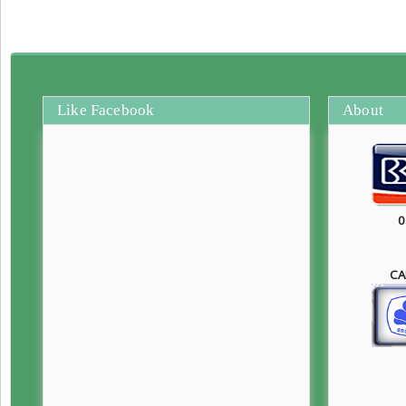
Like Facebook
About
0
CA