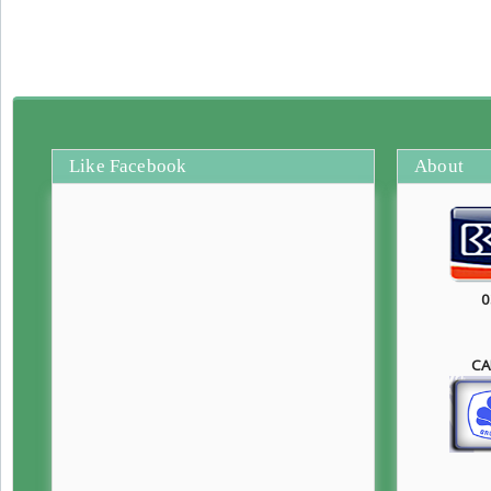
Like Facebook
About
0
CA