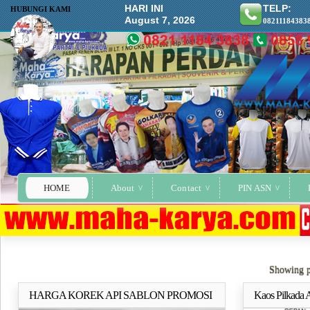
HARI INI
TELP:
HUBUNGI KAMI
August 7, 2026
08211184383
HOME
About
Contact
PIN ASN
Showing p
HARGA KOREK API SABLON PROMOSI
Kaos Pilkada 
Selengkapnya..