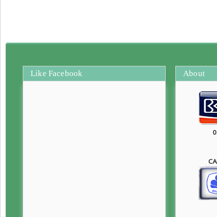
Like Facebook
About
0
CA