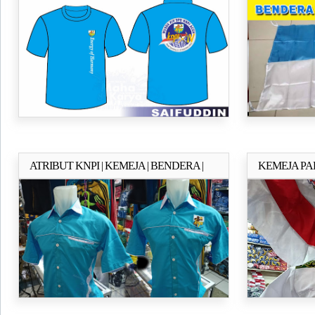
MINIMAL O
ATRIBUT KNPI | KEMEJA | BENDERA |
KEMEJA PA
Selengkapnya..
TOPI KNPI DAN ORMAS LAIN NYA
(UDIN-SENE