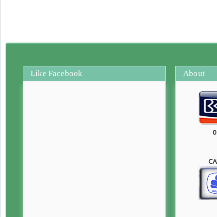
Like Facebook
About
0
CA