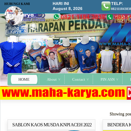
HARI INI
TELP:
HUBUNGI KAMI
August 8, 2026
08211184383
HOME
About
Contact
PIN ASN
Showing post
SABLON KAOS MUSDA KNPI ACEH 2022
BENDERA K
Selengkapnya..