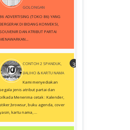
GOLONGAN
86 ADVERTISING (TOKO 86) YANG
BERGERAK DI BIDANG KONVEKSI,
SOUVENIR DAN ATRIBUT PARTAI
MENAWARKAN...
CONTOH 2 SPANDUK,
BALIHO & KARTU NAMA
Kami menyediakan
segala jenis atribut partai dan
pilkada Menerima cetak : Kalender,
stiker,browsur, buku agenda, cover
yasin, kartu nama, ...