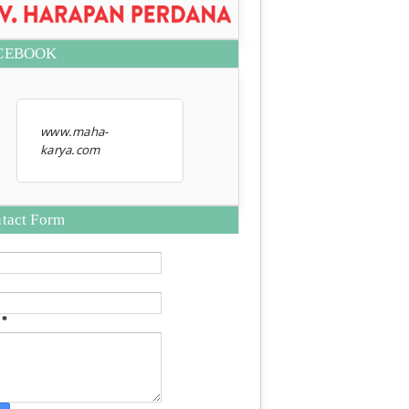
CEBOOK
www.maha-
karya.com
tact Form
e
*