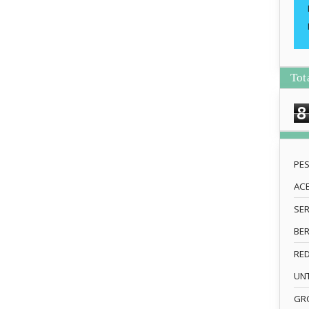
Tot
8
PE
AC
SE
BE
RE
UN
GRO