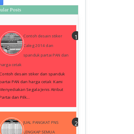
ular Posts
Contoh desain stiker
Caleg 2014 dan
spanduk partai PAN dan
harga cetak
Contoh desain stiker dan spanduk
partai PAN dan harga cetak Kami
Menyediakan Segala Jenis Atribut
Partai dan Pilk...
JUAL PANGKAT PNS
LENGKAP SEMUA