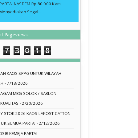
PARTAI NASDEM Rp.80.000 Kami
Menyediakan Segal...
al Pageviews
7
3
0
1
8
SAN KAOS SPPG UNTUK WILAYAH
EH
- 7/13/2026
RAGAM MBG SOLOK / SABLON
RKUALITAS
- 2/20/2026
DY STOK 2026 KAOS LAKOST CATTON
TUK SUMUA PARTAI
- 2/12/2026
SIR KEMEJA PARTAI