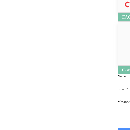
FA
Con
Name
Email
*
Messag