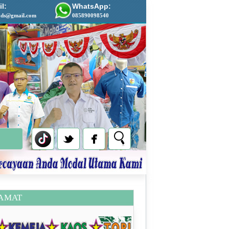
l:
WhatsApp:
ads@gmail.com
085890098540
AMAT