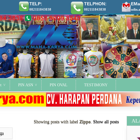
TELP:
TELPHON:
EMai
082111843838
082111843838
udin.
t
PIN ASN
PIN OVAL
TESTIMONY
AL
Showing posts with label
Zippo
.
Show all posts
ga
ya..