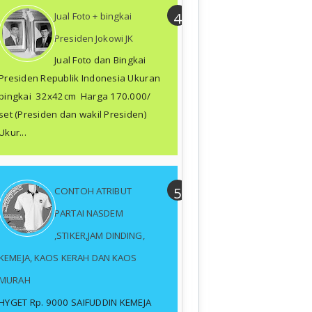
Jual Foto + bingkai
Presiden Jokowi JK
Jual Foto dan Bingkai
Presiden Republik Indonesia Ukuran
bingkai 32x42cm Harga 170.000/
set (Presiden dan wakil Presiden)
Ukur...
CONTOH ATRIBUT
PARTAI NASDEM
,STIKER,JAM DINDING,
KEMEJA, KAOS KERAH DAN KAOS
MURAH
HYGET Rp. 9000 SAIFUDDIN KEMEJA