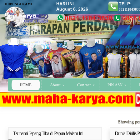
HARI INI
TELP:
HUBUNGI KAMI
August 8, 2026
08211184383
HOME
About
Contact
PIN ASN
Showing pos
Tsunami Jepang Tiba di Papua Malam Ini
Dunia Dirilis 
Selengkapnya..