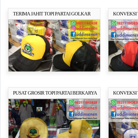
TERIMA JAHIT TOPI PARTAI GOLKAR
KONVEKSI 
Selengkapnya..
MURAH / TOPI GAMBAR / TOPI CALEG
2019
PUSAT GROSIR TOPI PARTAI BERKARYA
KONVEKSI 
Selengkapnya..