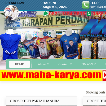
HARI INI
TELP:
HUBUNGI KAMI
August 6, 2026
08211184383
HOME
About
Contact
PIN ASN
Showing posts
GROSIR TOPI PARTAI HANURA
GROSIR TOPI
Selengkapnya..