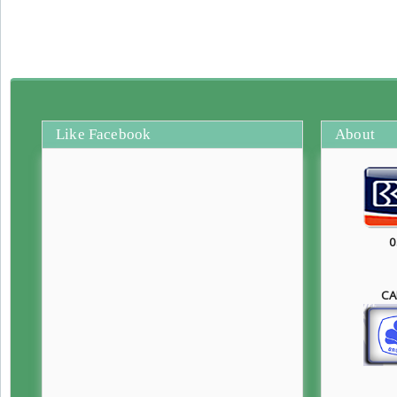
Like Facebook
About
0
CA