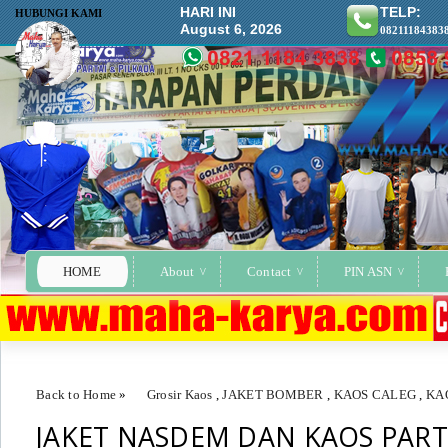
HARI INI
TELP:
HUBUNGI KAMI
August 6, 2026
08211184383
HOME
About
Contact
PIN ASN
Back to Home
»
Grosir Kaos
,
JAKET BOMBER
,
KAOS CALEG
,
KA
JAKET NASDEM DAN KAOS PART
JAKET NASDEM DAN KAOS PARTAI NASDEM BALI