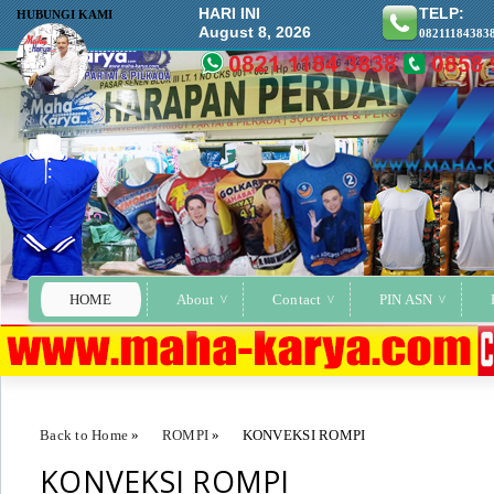
HARI INI
TELP:
HUBUNGI KAMI
August 8, 2026
08211184383
HOME
About
Contact
PIN ASN
Back to Home
»
ROMPI
»
KONVEKSI ROMPI
KONVEKSI ROMPI