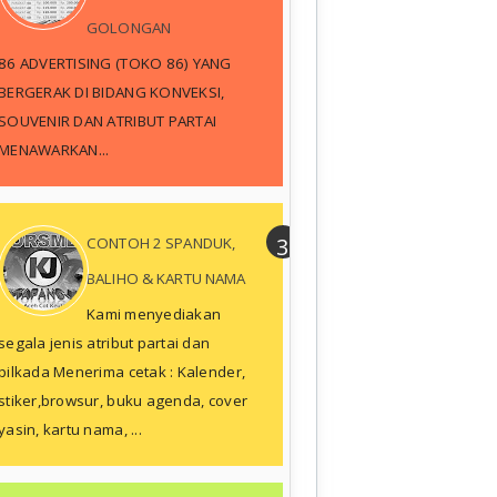
GOLONGAN
86 ADVERTISING (TOKO 86) YANG
BERGERAK DI BIDANG KONVEKSI,
SOUVENIR DAN ATRIBUT PARTAI
MENAWARKAN...
CONTOH 2 SPANDUK,
BALIHO & KARTU NAMA
Kami menyediakan
segala jenis atribut partai dan
pilkada Menerima cetak : Kalender,
stiker,browsur, buku agenda, cover
yasin, kartu nama, ...