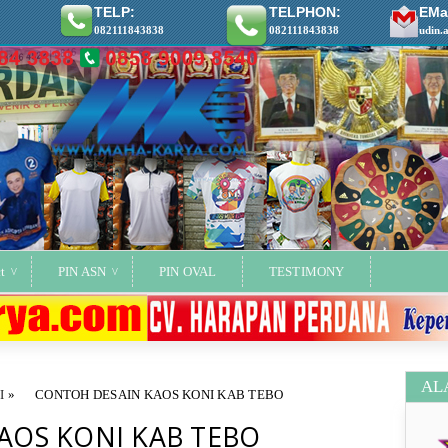
TELP:
TELPHON:
EMai
082111843838
082111843838
udin.
t
PIN ASN
PIN OVAL
TESTIMONY
AL
I
»
CONTOH DESAIN KAOS KONI KAB TEBO
AOS KONI KAB TEBO