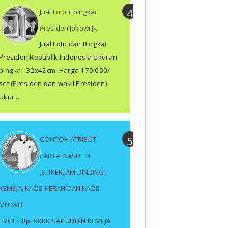
Jual Foto + bingkai
Presiden Jokowi JK
Jual Foto dan Bingkai
Presiden Republik Indonesia Ukuran
bingkai 32x42cm Harga 170.000/
set (Presiden dan wakil Presiden)
Ukur...
CONTOH ATRIBUT
PARTAI NASDEM
,STIKER,JAM DINDING,
KEMEJA, KAOS KERAH DAN KAOS
MURAH
HYGET Rp. 9000 SAIFUDDIN KEMEJA