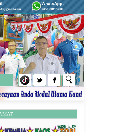
l:
WhatsApp:
ads@gmail.com
085890098540
AMAT