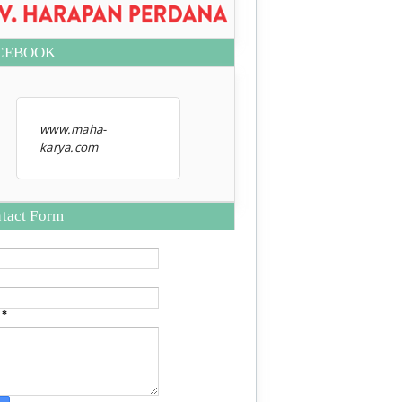
CEBOOK
www.maha-
karya.com
tact Form
e
*