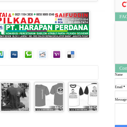
FA
Con
Name
Email
*
Messag