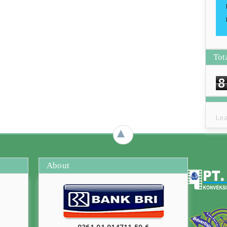
Tot
8
Loa
►
About
0361-01-014711-50-6