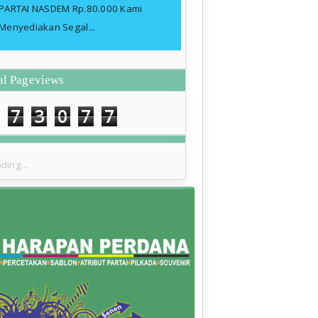
PARTAI NASDEM Rp.80.000 Kami
Menyediakan Segal...
al Pageviews
7
3
0
7
7
ding...