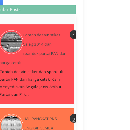
ular Posts
Contoh desain stiker
Caleg 2014 dan
spanduk partai PAN dan
harga cetak
Contoh desain stiker dan spanduk
partai PAN dan harga cetak Kami
Menyediakan Segala Jenis Atribut
Partai dan Pilk...
JUAL PANGKAT PNS
LENGKAP SEMUA