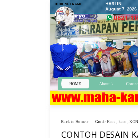
HARI INI
HUBUNGI KAMI
August 7, 2026
HOME
About
Contac
Back to Home
»
Grosir Kaos
,
kaos
,
KON
CONTOH DESAIN K