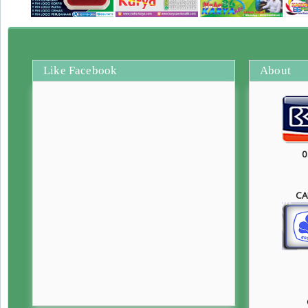
Like Facebook
About
0
CA