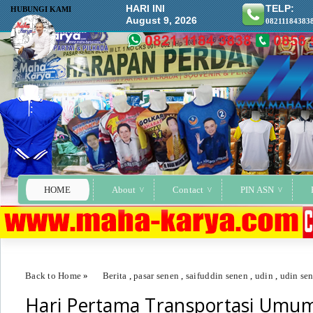
HARI INI
TELP:
HUBUNGI KAMI
August 9, 2026
08211184383
HOME
About
Contact
PIN ASN
Back to Home
»
Berita
,
pasar senen
,
saifuddin senen
,
udin
,
udin se
Hari Pertama Transportasi Umum
Hari Pertama Transportasi Umum Dibuka, Stasiun Pasar Senen Sepi