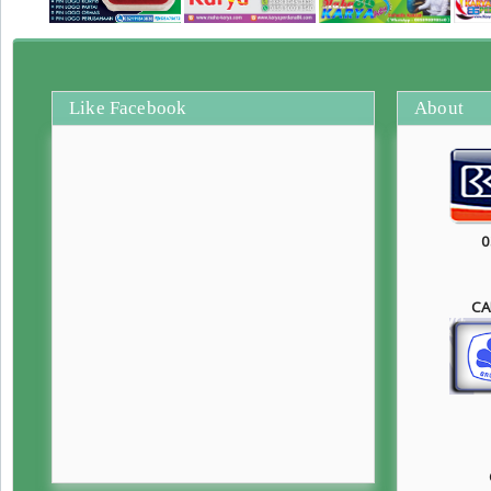
Like Facebook
About
0
CA