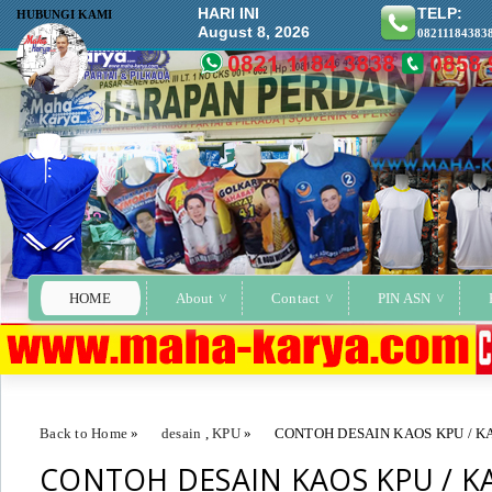
HARI INI
TELP:
HUBUNGI KAMI
August 8, 2026
08211184383
HOME
About
Contact
PIN ASN
Back to Home
»
desain
,
KPU
»
CONTOH DESAIN KAOS KPU / K
CONTOH DESAIN KAOS KPU / K