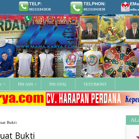
TELP:
TELPHON:
EMai
082111843838
082111843838
udin.
t
PIN ASN
PIN OVAL
TESTIMONY
AL
uat Bukti
uat Bukti