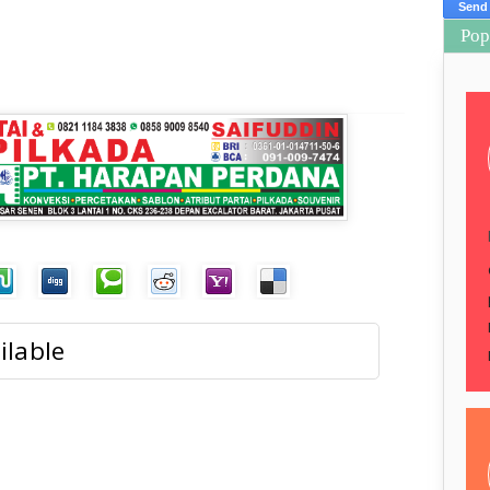
Pop
ilable