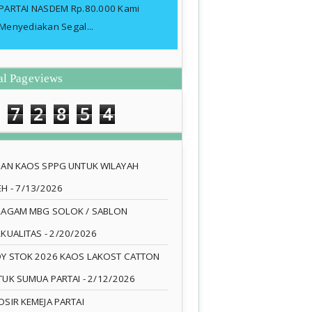
PARTAI NASDEM Rp.80.000 Kami
Menyediakan Segal...
al Pageviews
7
2
8
5
4
SAN KAOS SPPG UNTUK WILAYAH
EH
- 7/13/2026
RAGAM MBG SOLOK / SABLON
RKUALITAS
- 2/20/2026
DY STOK 2026 KAOS LAKOST CATTON
TUK SUMUA PARTAI
- 2/12/2026
SIR KEMEJA PARTAI