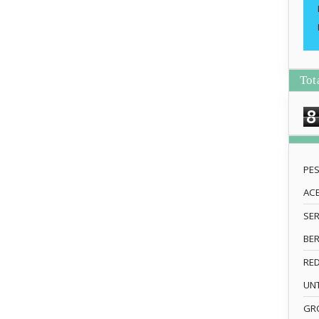
Tot
8
PE
AC
SE
BE
RE
UN
GRO