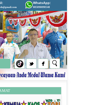
l:
WhatsApp:
ads@gmail.com
085890098540
AMAT