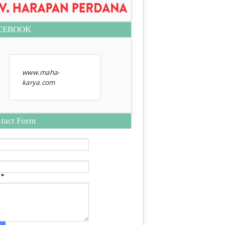
CEBOOK
www.maha-
karya.com
tact Form
e
*