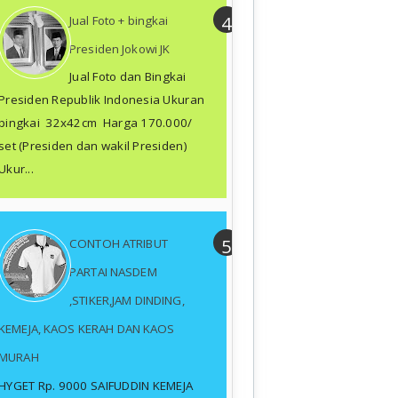
Jual Foto + bingkai
Presiden Jokowi JK
Jual Foto dan Bingkai
Presiden Republik Indonesia Ukuran
bingkai 32x42cm Harga 170.000/
set (Presiden dan wakil Presiden)
Ukur...
CONTOH ATRIBUT
PARTAI NASDEM
,STIKER,JAM DINDING,
KEMEJA, KAOS KERAH DAN KAOS
MURAH
HYGET Rp. 9000 SAIFUDDIN KEMEJA