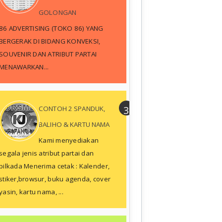
GOLONGAN
86 ADVERTISING (TOKO 86) YANG
BERGERAK DI BIDANG KONVEKSI,
SOUVENIR DAN ATRIBUT PARTAI
MENAWARKAN...
CONTOH 2 SPANDUK,
BALIHO & KARTU NAMA
Kami menyediakan
segala jenis atribut partai dan
pilkada Menerima cetak : Kalender,
stiker,browsur, buku agenda, cover
yasin, kartu nama, ...