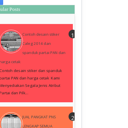
ular Posts
Contoh desain stiker
Caleg 2014 dan
spanduk partai PAN dan
harga cetak
Contoh desain stiker dan spanduk
partai PAN dan harga cetak Kami
Menyediakan Segala Jenis Atribut
Partai dan Pilk...
JUAL PANGKAT PNS
LENGKAP SEMUA