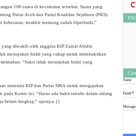
rangan 100 suara di kecamatan tersebut. Suara yang
antung Partai Aceh dan Partai Keadilan Sejahtera (PKS).
FA
r keberatan, terakhir memang sudah diperbaiki,”
 yang diwakili oleh anggota KIP Zainal Abidin
idak menujukan bukti yang cukup untuk membuktikan
ntimidasi. “Saksi tidak menujukan bukti yang
Con
Name
aan meminta KIP dan Partai SIRA untuk mengajukan
Email
*
an pada Kamis ini. “Harus ada bukti tertulis dalam sidang
ja belum lengkap,” ujarnya. []
Messag