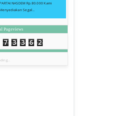
PARTAI NASDEM Rp.80.000 Kami
Menyediakan Segal...
al Pageviews
7
3
3
6
2
ding...