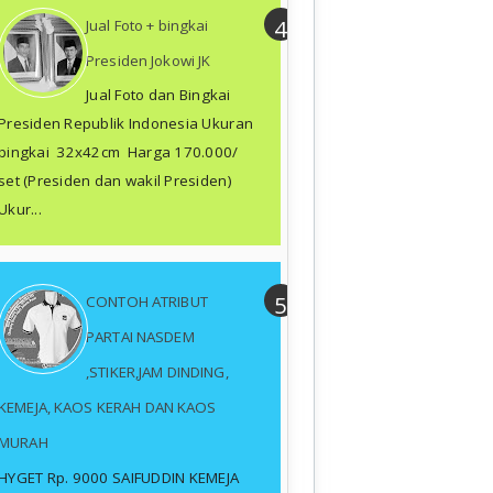
Jual Foto + bingkai
Presiden Jokowi JK
Jual Foto dan Bingkai
Presiden Republik Indonesia Ukuran
bingkai 32x42cm Harga 170.000/
set (Presiden dan wakil Presiden)
Ukur...
CONTOH ATRIBUT
PARTAI NASDEM
,STIKER,JAM DINDING,
KEMEJA, KAOS KERAH DAN KAOS
MURAH
HYGET Rp. 9000 SAIFUDDIN KEMEJA