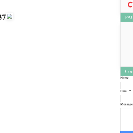
37
FA
Con
Name
Email
*
Messag