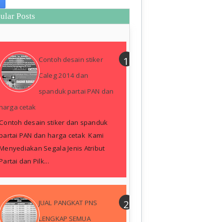
ular Posts
Contoh desain stiker
Caleg 2014 dan
spanduk partai PAN dan
harga cetak
Contoh desain stiker dan spanduk
partai PAN dan harga cetak Kami
Menyediakan Segala Jenis Atribut
Partai dan Pilk...
JUAL PANGKAT PNS
LENGKAP SEMUA