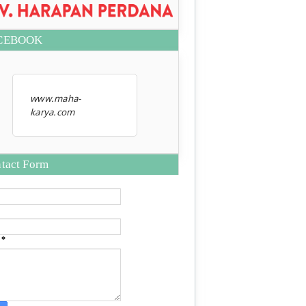
CEBOOK
www.maha-
karya.com
tact Form
e
*