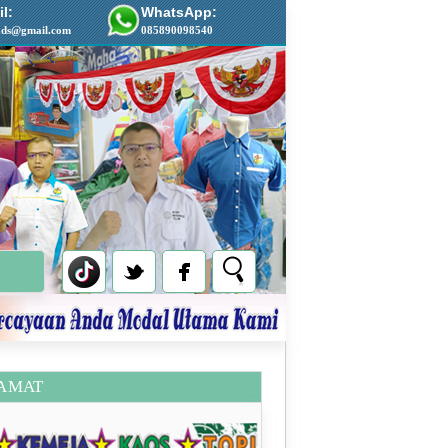
l:
WhatsApp:
ads@gmail.com
085890098540
AMAT