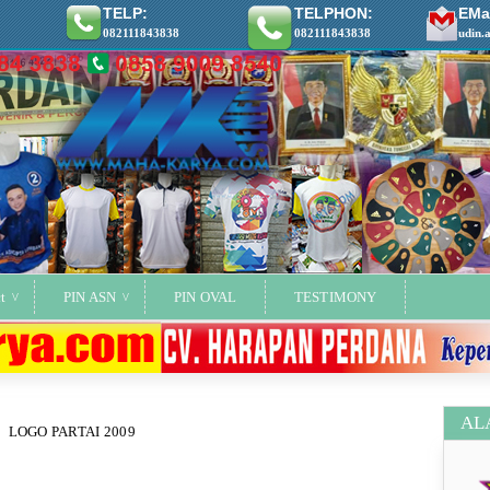
TELP:
TELPHON:
EMai
082111843838
082111843838
udin.
t
PIN ASN
PIN OVAL
TESTIMONY
AL
LOGO PARTAI 2009