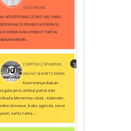
GOLONGAN
86 ADVERTISING (TOKO 86) YANG
BERGERAK DI BIDANG KONVEKSI,
SOUVENIR DAN ATRIBUT PARTAI
MENAWARKAN...
CONTOH 2 SPANDUK,
BALIHO & KARTU NAMA
Kami menyediakan
segala jenis atribut partai dan
pilkada Menerima cetak : Kalender,
stiker,browsur, buku agenda, cover
yasin, kartu nama, ...