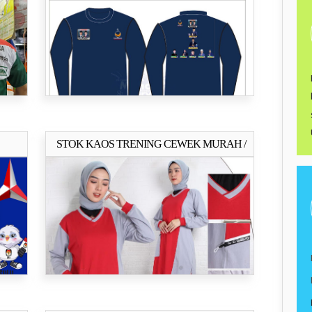
STOK KAOS TRENING CEWEK MURAH /
ya..
Selengkapnya..
STELAN TRENING