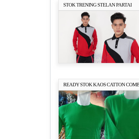
STOK TRENING STELAN PARTAI
Selengkapn
MURAH
READY STOK KAOS CATTON COM
Selengkapn
24s SEMUA PARTAI