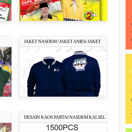
JAKET NASDEM / JAKET ANIES/ JAKET
ya..
Selengkapnya..
AMIN
DESAIN KAOS PARTAI NASDEM KALSEL
ya..
Selengkapnya..