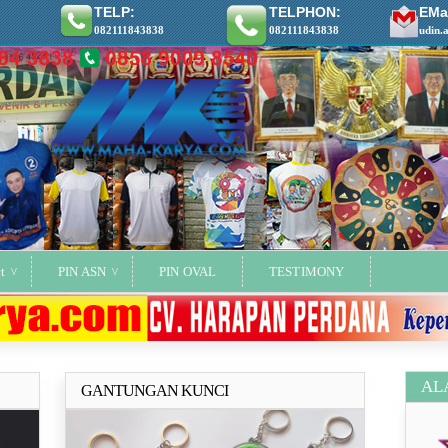
TELP:
TELPHON:
EMai
082111843838
082111843838
udin.
t
PIN ASN
PIN OVAL
TESTIMONY
AL
GANTUNGAN KUNCI
ya..
Selengkapnya..