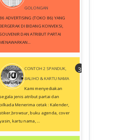
GOLONGAN
86 ADVERTISING (TOKO 86) YANG
BERGERAK DI BIDANG KONVEKSI,
SOUVENIR DAN ATRIBUT PARTAI
MENAWARKAN...
CONTOH 2 SPANDUK,
BALIHO & KARTU NAMA
Kami menyediakan
segala jenis atribut partai dan
pilkada Menerima cetak : Kalender,
stiker,browsur, buku agenda, cover
yasin, kartu nama, ...