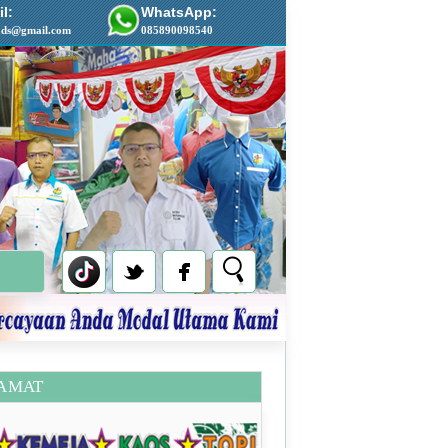
l:
WhatsApp:
ads@gmail.com
085890098540
AMAT