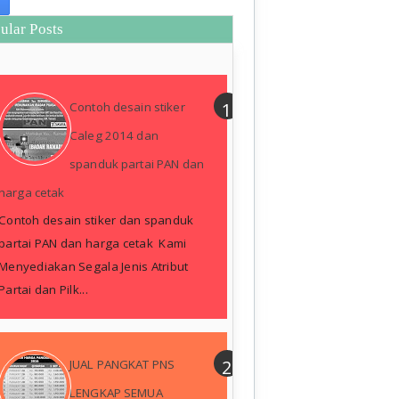
ular Posts
Contoh desain stiker
Caleg 2014 dan
spanduk partai PAN dan
harga cetak
Contoh desain stiker dan spanduk
partai PAN dan harga cetak Kami
Menyediakan Segala Jenis Atribut
Partai dan Pilk...
JUAL PANGKAT PNS
LENGKAP SEMUA