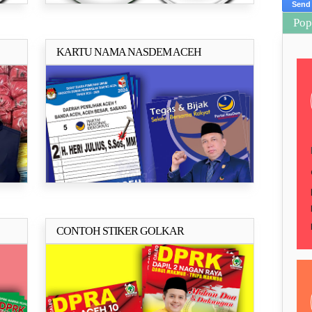
Pop
KARTU NAMA NASDEM ACEH
ya..
Selengkapnya..
CONTOH STIKER GOLKAR
ya..
Selengkapnya..