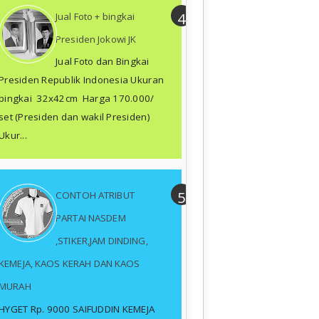
Jual Foto + bingkai
Presiden Jokowi JK
Jual Foto dan Bingkai
Presiden Republik Indonesia Ukuran
bingkai 32x42cm Harga 170.000/
set (Presiden dan wakil Presiden)
Ukur...
CONTOH ATRIBUT
PARTAI NASDEM
,STIKER,JAM DINDING,
KEMEJA, KAOS KERAH DAN KAOS
MURAH
HYGET Rp. 9000 SAIFUDDIN KEMEJA