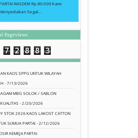
PARTAI NASDEM Rp.80.000 Kami
Menyediakan Segal...
al Pageviews
7
2
8
8
3
SAN KAOS SPPG UNTUK WILAYAH
EH
- 7/13/2026
RAGAM MBG SOLOK / SABLON
RKUALITAS
- 2/20/2026
DY STOK 2026 KAOS LAKOST CATTON
TUK SUMUA PARTAI
- 2/12/2026
SIR KEMEJA PARTAI