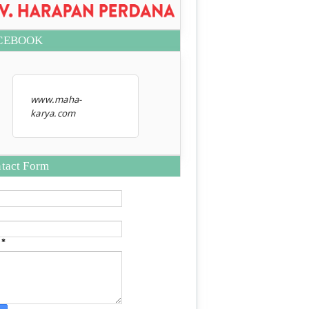
CEBOOK
www.maha-
karya.com
tact Form
e
*