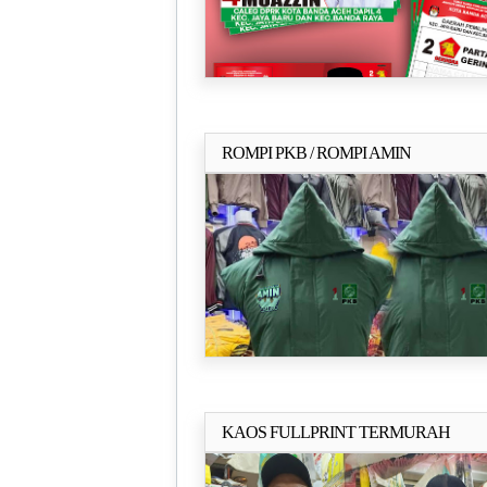
ROMPI PKB / ROMPI AMIN
Selengkapn
KAOS FULLPRINT TERMURAH
Selengkapn
20RIBUAN