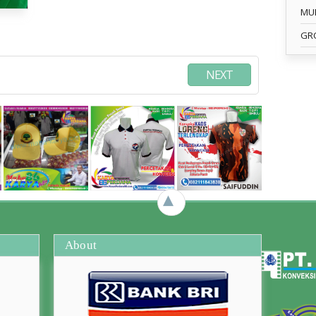
MU
GR
NEXT
►
About